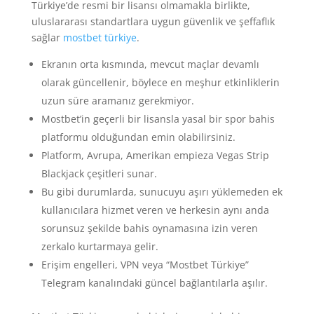
Türkiye’de resmi bir lisansı olmamakla birlikte,
uluslararası standartlara uygun güvenlik ve şeffaflık
sağlar
mostbet türkiye
.
Ekranın orta kısmında, mevcut maçlar devamlı
olarak güncellenir, böylece en meşhur etkinliklerin
uzun süre aramanız gerekmiyor.
Mostbet’in geçerli bir lisansla yasal bir spor bahis
platformu olduğundan emin olabilirsiniz.
Platform, Avrupa, Amerikan empieza Vegas Strip
Blackjack çeşitleri sunar.
Bu gibi durumlarda, sunucuyu aşırı yüklemeden ek
kullanıcılara hizmet veren ve herkesin aynı anda
sorunsuz şekilde bahis oynamasına izin veren
zerkalo kurtarmaya gelir.
Erişim engelleri, VPN veya “Mostbet Türkiye”
Telegram kanalındaki güncel bağlantılarla aşılır.