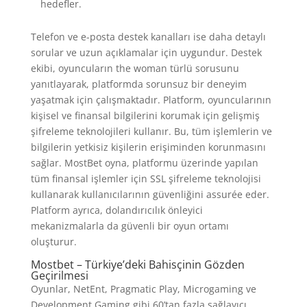
hedefler.
Telefon ve e-posta destek kanalları ise daha detaylı
sorular ve uzun açıklamalar için uygundur. Destek
ekibi, oyuncuların the woman türlü sorusunu
yanıtlayarak, platformda sorunsuz bir deneyim
yaşatmak için çalışmaktadır. Platform, oyuncularının
kişisel ve finansal bilgilerini korumak için gelişmiş
şifreleme teknolojileri kullanır. Bu, tüm işlemlerin ve
bilgilerin yetkisiz kişilerin erişiminden korunmasını
sağlar. MostBet oyna, platformu üzerinde yapılan
tüm finansal işlemler için SSL şifreleme teknolojisi
kullanarak kullanıcılarının güvenliğini assurée eder.
Platform ayrıca, dolandırıcılık önleyici
mekanizmalarla da güvenli bir oyun ortamı
oluşturur.
Mostbet – Türkiye’deki Bahisçinin Gözden
Geçirilmesi
Oyunlar, NetEnt, Pragmatic Play, Microgaming ve
Development Gaming gibi 60’tan fazla sağlayıcı