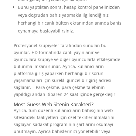
Bunu yaptıktan sonra, hesap kontrol panelinizden
veya doğrudan bahis yapmakla ilgilendiğiniz
herhangi bir canlı bülten ekranından anında bahis
oynamaya başlayabilirsiniz.
Profesyonel krupiyeler tarafından sunulan bu
oyunlar, HD formatında canlı yayınlanır ve
oyunculara krupiye ve diğer oyuncularla etkileşimde
bulunma imkânı sunar. Ayrıca, kullanıcıların
platforma giriş yaparken herhangi bir sorun
yaşamamaları için sürekli güncel bir giriş adresi
sağlanır. – Para çekme, para çekme talebinin
yapıldığı andan itibaren 24 saat içinde gerçekleşir.
Most Guess Web Sitenin Karakteri?
Ayrıca, tüm düzenli kullanıcıların bahisçinin web
sitesindeki faaliyetleri için özel teklifler almalarını
sağlayan sadakat programının şartlarını okumayı
unutmayın. Ayrıca bahislerinizi yönetebilir veya