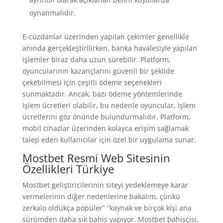
oynanmalıdır.
E-cüzdanlar üzerinden yapılan çekimler genellikle
anında gerçekleştirilirken, banka havalesiyle yapılan
işlemler biraz daha uzun sürebilir. Platform,
oyuncularının kazançlarını güvenli bir şekilde
çekebilmesi için çeşitli ödeme seçenekleri
sunmaktadır. Ancak, bazı ödeme yöntemlerinde
işlem ücretleri olabilir, bu nedenle oyuncular, işlem
ücretlerini göz önünde bulundurmalıdır. Platform,
mobil cihazlar üzerinden kolayca erişim sağlamak
talep eden kullanıcılar için özel bir uygulama sunar.
Mostbet Resmi Web Sitesinin
Özellikleri Türkiye
Mostbet geliştiricilerinin siteyi yedeklemeye karar
vermelerinin diğer nedenlerine bakalım, çünkü
zerkalo oldukça popüler” “kaynak ve birçok kişi ana
sürümden daha sık bahis yapıyor. Mostbet bahisçisi,