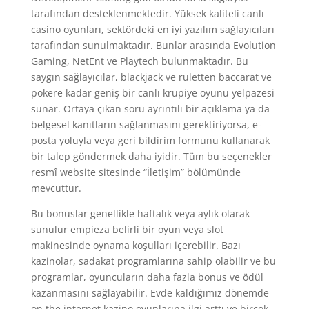
tarafından desteklenmektedir. Yüksek kaliteli canlı
casino oyunları, sektördeki en iyi yazılım sağlayıcıları
tarafından sunulmaktadır. Bunlar arasında Evolution
Gaming, NetEnt ve Playtech bulunmaktadır. Bu
saygın sağlayıcılar, blackjack ve ruletten baccarat ve
pokere kadar geniş bir canlı krupiye oyunu yelpazesi
sunar. Ortaya çıkan soru ayrıntılı bir açıklama ya da
belgesel kanıtların sağlanmasını gerektiriyorsa, e-
posta yoluyla veya geri bildirim formunu kullanarak
bir talep göndermek daha iyidir. Tüm bu seçenekler
resmî website sitesinde “İletişim” bölümünde
mevcuttur.
Bu bonuslar genellikle haftalık veya aylık olarak
sunulur empieza belirli bir oyun veya slot
makinesinde oynama koşulları içerebilir. Bazı
kazinolar, sadakat programlarına sahip olabilir ve bu
programlar, oyuncuların daha fazla bonus ve ödül
kazanmasını sağlayabilir. Evde kaldığımız dönemde
on the internet kazino oyunlarına ilgi arttı ve birçok