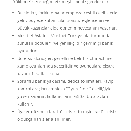
Yükleme” seçeneğini etkinleştirmeniz gerekebilir.
Bu slotlar, farklı temalar empieza çeşitli özelliklerle
gelir, böylece kullanıcılar sonsuz eğlencenin ve
büyük kazançlar elde etmenin heyecanını yaşarlar.
Mostbet Aviator, Mostbet Türkiye platformunda
sunulan popüler” “ve yenilikçi bir çevrimiçi bahis
oyunudur.
Ücretsiz dönüşler, genellikle belirli slot machine
game oyunlarında geçerlidir ve oyunculara ekstra
kazanç fırsatları sunar.
Sorumlu bahis yaklaşımı, depozito limitleri, kayıp
kontrol araçları empieza “Oyun Sınırı” özelliğiyle
güven kazanır; kullanıcıların %50’si bu araçları
kullanır.
Üyeler düzenli olarak ücretsiz dönüşler ve ücretsiz
oldukça bahisler alabilirler.