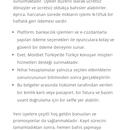
sunulmaktadır. Üyeler düzenli olarak ücretsiz
dönüşler ve ücretsiz oldukça bahisler alabilirler.
Ayrıca, harcanan sürede miktarın işlemi %10’luk bir
haftalık geri ödemesi vardır.
Platform, bankacılık işlemleri ve e-cüzdanlarla
yapılan ödeme seçenekleri ile oyunculara kolay ve
güvenli bir ödeme deneyimi sunar.
Evet, Mostbet Türkiye’de Türkçe konuşan müşteri
hizmetleri desteği sunmaktadır.
Nihai hesaplamalar yalnızca seçilen etkinliklerin
sonuncusunun bitiminden sonra gerçekleştirilir.
Bu belgeler arasında hükümet tarafından verilen
bir kimlik kartı veya pasaport, bir fatura ve bazen
uvant doğrulama için bir selfie yer alabilir.
Yeni üyelere çeşitli hoş geldin bonusları ve
promosyonlar da sağlanmaktadır. Kayıt sürecini
tamamladıktan sonra, hemen bahis yapmaya