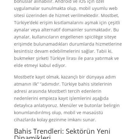
bonuslar alınabilir. Android ve iOS için özel
uygulamalar sunulmakta olup, mobil uyumlu web
sitesi üzerinden de hizmet verilmektedir. Mostbet,
Türkiye’deki erişim kısıtlamalarını aşmak için çeşitli
aynalar veya alternatif domainler sunmaktadır. Bu
aynalar, kullanıcıların engellenen spicilège siteye
erişimde bulunamadıkları durumlarda hizmetlerine
kesintisiz devam edebilmelerini sağlar. Tabii ki,
bukmeker şirketi Türkiye lirası ile para yatırmak ve
elde etmeyi kabul ediyor.
Mostbet’e kayıt olmak, kazançlı bir dünyaya adım
atmanın ilk” “adımıdır. Türkiye bahis sitelerinin
adresi arasında Mostbet’i tercih edenlerin
nedenlerini empieza kayıt işlemlerini aşağıda
detaylıca anlatıyoruz. Menüler ve butonlar belirgin
konumlandırılmış olup, mobil ve masaüstü
cihazlarda kolay gezinme imkanı sunar.
Bahis Trendleri: Sektörün Yeni
Dinamikleri