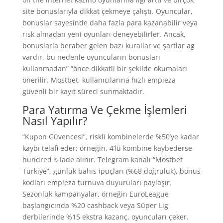
site bonuslarıyla dikkat çekmeye çalıştı. Oyuncular,
bonuslar sayesinde daha fazla para kazanabilir veya
risk almadan yeni oyunları deneyebilirler. Ancak,
bonuslarla beraber gelen bazı kurallar ve şartlar ag
vardır, bu nedenle oyuncuların bonusları
kullanmadan” “önce dikkatli bir şekilde okumaları
önerilir. Mostbet, kullanıcılarına hızlı empieza
güvenli bir kayıt süreci sunmaktadır.
Para Yatırma Ve Çekme İşlemleri
Nasıl Yapılır?
“Kupon Güvencesi”, riskli kombinelerde %50’ye kadar
kaybı telafi eder; örneğin, 4’lü kombine kaybederse
hundred ₺ iade alınır. Telegram kanalı “Mostbet
Türkiye”, günlük bahis ipuçları (%68 doğruluk), bonus
kodları empieza turnuva duyuruları paylaşır.
Sezonluk kampanyalar, örneğin EuroLeague
başlangıcında %20 cashback veya Süper Lig
derbilerinde %15 ekstra kazanç, oyuncuları çeker.