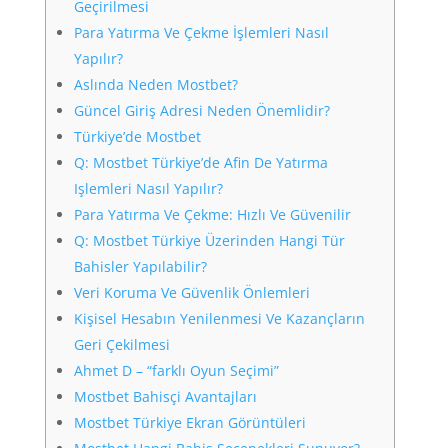
Geçirilmesi
Para Yatırma Ve Çekme İşlemleri Nasıl
Yapılır?
Aslında Neden Mostbet?
Güncel Giriş Adresi Neden Önemlidir?
Türkiye’de Mostbet
Q: Mostbet Türkiye’de Afin De Yatırma
Işlemleri Nasıl Yapılır?
Para Yatırma Ve Çekme: Hızlı Ve Güvenilir
Q: Mostbet Türkiye Üzerinden Hangi Tür
Bahisler Yapılabilir?
Veri Koruma Ve Güvenlik Önlemleri
Kişisel Hesabın Yenilenmesi Ve Kazançların
Geri Çekilmesi
Ahmet D – “farklı Oyun Seçimi”
Mostbet Bahisçi Avantajları
Mostbet Türkiye Ekran Görüntüleri