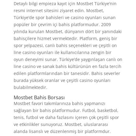
Detaylı bilgi empieza kayıt için Mostbet Türkiye’nin
resmi internet sitesini ziyaret edin. Mostbet,
Türkiye’de spor bahisleri ve casino oyunları sunan
popüler bir çevrim içi bahis platformudur. 2009
yılında kurulan Mostbet, dünyanın dört bir yanındaki
bahisçilere hizmet vermektedir. Platform, geniş bir
spor yelpazesi, canlı bahis seçenekleri ve çeşitli on
line casino oyunları ile kullanıcılarına zengin bir
oyun deneyimi sunar. Türkiye’de yaygınlaşan canlı on
line casino ve sanak bahis kültürünün en fazla tercih
edilen platformlarından bir tanesidir. Bahis severler
burada yüksek oranlar ve çeşitli casino oyunları
bulabilmektedir.
Mostbet Bahis Borsası
Mostbet favori takımlarınıza bahis yapmanızı
sağlayan bir bahis platformudur. Futbol, basketbol,
tenis, futbol ve daha fazlasını içeren çok çeşitli spor
ve etkinlikler sunuyoruz. Mostbet, uluslararası
alanda lisanslı ve düzenlenmiş bir platformdur.