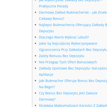
Praktyczne Porady
Darmowy Zakład Bukmacherski – Jak Znale
Ciekawy Bonus?
Najlepsi Bukmacherzy Oferujący Zakłady 
Depozytu
Dlaczego Warto Wybrać Lebull?
Jakie Są Najczęściej Wykorzystywane
Ograniczenia Przy Zakładach Bez Depozyt
Zalety Bonusu Bez Depozytu
Nie Przegap Tych Ofert Bonusowych
Zakłady Sportowe Bez Depozytu: Narzędzia
Aplikacje
Jaki Bukmacher Oferuje Bonus Bez Depozy
Na Begin?
Czy Bonus Bez Depozytu Jest Zawsze
Darmowy?
Strategia Maksymalizacji Korzyści Z Zakła