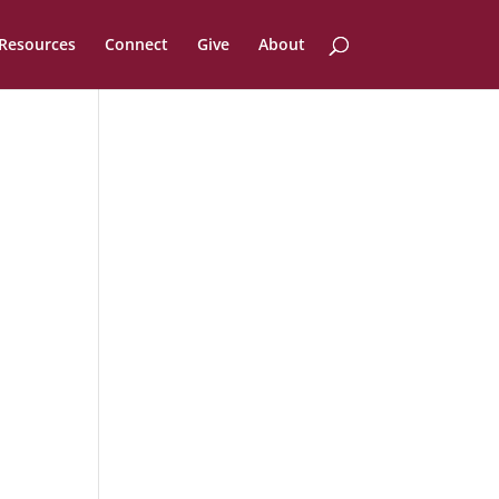
Resources
Connect
Give
About