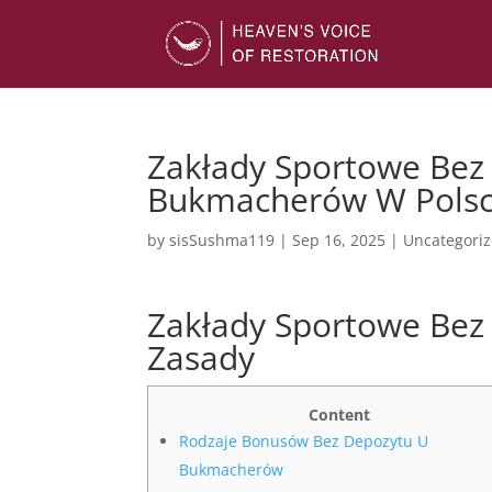
Zakłady Sportowe Bez
Bukmacherów W Polsc
by
sisSushma119
|
Sep 16, 2025
|
Uncategori
Zakłady Sportowe Bez 
Zasady
Content
Rodzaje Bonusów Bez Depozytu U
Bukmacherów