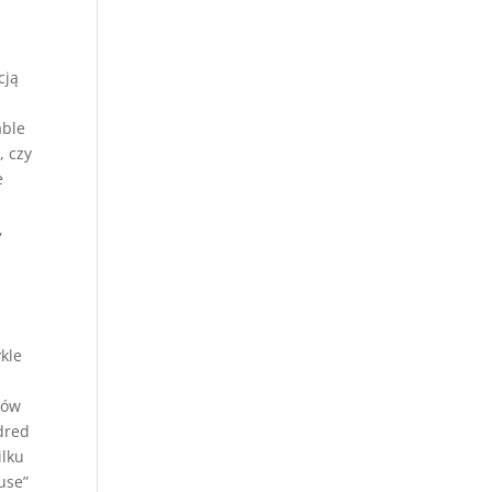
cją
able
, czy
e
,
kle
tów
dred
ilku
use”