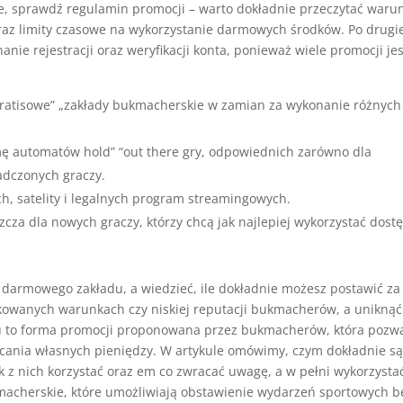
, sprawdź regulamin promocji – warto dokładnie przeczytać waru
az limity czasowe na wykorzystanie darmowych środków. Po drugi
anie rejestracji oraz weryfikacji konta, ponieważ wiele promocji jes
ratisowe” „zakłady bukmacherskie w zamian za wykonanie różnych
ę automatów hold” “out there gry, odpowiednich zarówno dla
adczonych graczy.
h, satelity i legalnych program streamingowych.
cza dla nowych graczy, którzy chcą jak najlepiej wykorzystać dost
darmowego zakładu, a wiedzieć, ile dokładnie możesz postawić za
likowanych warunkach czy niskiej reputacji bukmacherów, a uniknąć
u to forma promocji proponowana przez bukmacherów, która pozw
cania własnych pieniędzy. W artykule omówimy, czym dokładnie s
jak z nich korzystać oraz em co zwracać uwagę, a w pełni wykorzysta
macherskie, które umożliwiają obstawienie wydarzeń sportowych b