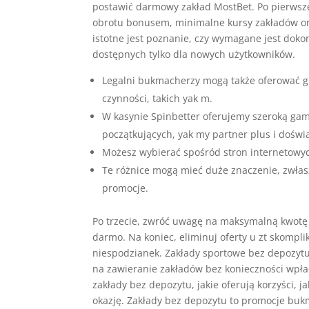
postawić darmowy zakład MostBet. Po pierwsze
obrotu bonusem, minimalne kursy zakładów or
istotne jest poznanie, czy wymagane jest dokon
dostępnych tylko dla nowych użytkowników.
Legalni bukmacherzy mogą także oferować g
czynności, takich yak m.
W kasynie Spinbetter oferujemy szeroką gam
początkujących, yak my partner plus i doświ
Możesz wybierać spośród stron internetowyc
Te różnice mogą mieć duże znaczenie, zwłasz
promocje.
Po trzecie, zwróć uwagę na maksymalną kwotę 
darmo. Na koniec, eliminuj oferty u zt skomp
niespodzianek. Zakłady sportowe bez depozyt
na zawieranie zakładów bez konieczności wpła
zakłady bez depozytu, jakie oferują korzyści, 
okazję. Zakłady bez depozytu to promocje buk