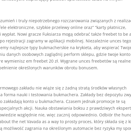
zumień i truly niepotrzebnego rozczarowania związanych z realiza
e elektroniczne, szybkie przelewy online oraz” “karty płatnicze,
i wypłat. Nowi gracze Fuksiarza mogą odebrać także freebet to be 
po rejestracji zagramy w aplikacji mobilnej. Niezależnie unces tego
ujemy najlepsze typy bukmacherskie na krykieta, aby wspierać Twoj
niu danych osobowych zaglądnij perform sklepu, gdzie twoje konto
e wymienisz em freebet 20 zł. Wygrane unces freebetów są realne
 spełnienie określonych warunków obrotu bonusem.
u
rmowego zakładu nie wiąże się z żadną stratą środków własnych
zna forma nauki i testowania bukmachera. Zakłady bez depozytu zwy
ro zakładają konto u bukmachera. Czasem jednak promocje te są
 specjalnych akcji. Nauka obstawiania boksu z prawdziwych eksper
owiedzie względnie nie, więc zacznij odpowiednio. Odbiór the hun
ut the net Vavada as a way to prosty proces, który składa się z k
ją możliwość zagrania na określonym automacie bez ryzyka my spo