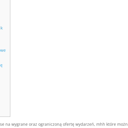
ik
owe
gę
nse na wygrane oraz ograniczoną ofertę wydarzeń, mhh które moż