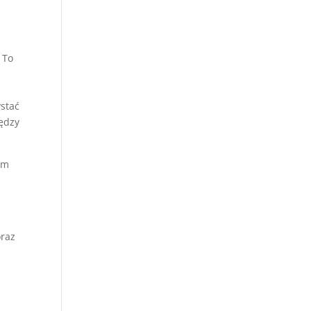
 To
ą
stać
ędzy
ym
oraz