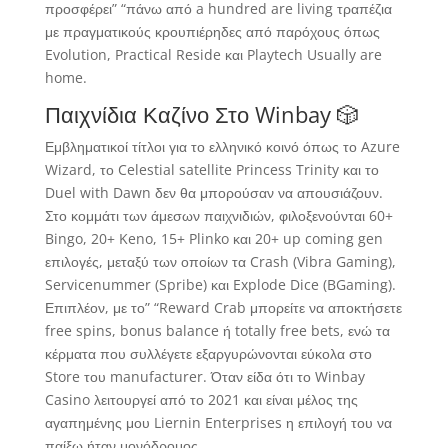
προσφέρει” “πάνω από a hundred are living τραπέζια
με πραγματικούς κρουπιέρηδες από παρόχους όπως
Evolution, Practical Reside και Playtech Usually are
home.
Παιχνίδια Καζίνο Στο Winbay 🎲
Εμβληματικοί τίτλοι για το ελληνικό κοινό όπως το Azure
Wizard, το Celestial satellite Princess Trinity και το
Duel with Dawn δεν θα μπορούσαν να απουσιάζουν.
Στο κομμάτι των άμεσων παιχνιδιών, φιλοξενούνται 60+
Bingo, 20+ Keno, 15+ Plinko και 20+ up coming gen
επιλογές, μεταξύ των οποίων τα Crash (Vibra Gaming),
Servicenummer (Spribe) και Explode Dice (BGaming).
Επιπλέον, με το” “Reward Crab μπορείτε να αποκτήσετε
free spins, bonus balance ή totally free bets, ενώ τα
κέρματα που συλλέγετε εξαργυρώνονται εύκολα στο
Store του manufacturer. Όταν είδα ότι το Winbay
Casino λειτουργεί από το 2021 και είναι μέλος της
αγαπημένης μου Liernin Enterprises η επιλογή του να
παίξω ήταν μονόδρομος.