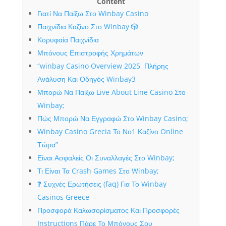
Content
Γιατί Να Παίξω Στο Winbay Casino
Παιχνίδια Καζίνο Στο Winbay 🎲
Κορυφαία Παιχνίδια
Μπόνους Επιστροφής Χρημάτων
“winbay Casino Overview 2025 ️ Πλήρης
Ανάλυση Και Οδηγός Winbay3
Μπορώ Να Παίξω Live About Line Casino Στο
Winbay;
Πώς Μπορώ Να Εγγραφώ Στο Winbay Casino;
Winbay Casino Grecia Το Νο1 Καζίνο Online
Τώρα”
Είναι Ασφαλείς Οι Συναλλαγές Στο Winbay;
Τι Είναι Τα Crash Games Στο Winbay;
❓ Συχνές Ερωτήσεις (faq) Για Το Winbay
Casinos Greece
Προσφορά Καλωσορίσματος Και Προσφορές
Instructions Πάρε Το Μπόνους Σου