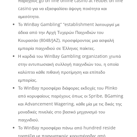
παρόχους go on line online casino at redbet on line
casino για να εξασφαλίσει άψογη ποιότητα και
αμεσότητα.
Το WinBay Gambling” “establishment λειτουργεί με
άδεια από την Αρχή Τυχερών Παιχνιδιών του
Κουρασάο (8048/JAZ), προσφέροντας μια ασφαλή
εμπειρία παιχνιδιού σε Έλληνες παίκτες.
Η καρδιά του WinBay Gambling organization χτυπά
στην εντυπωσιακή συλλογή παιχνιδιών του, η οποία
καλύπτει κάθε πιθανή προτίμηση και επίπεδο
εμπειρίας.
Το WinBay προσφέρει διάφορες εκδοχές του Plinko
από κορυφαίους παρόχους όπως οι Spribe, BGaming
και Advancement Wagering, κάθε μία με τις δικές της
μοναδικές πινελιές στο βασικό μηχανισμό του
παιχνιδιού.
Το WinBay προσφέρει πάνω από hundred reside
τραπέζια με πραγματικούς κρουπιέρηδες από