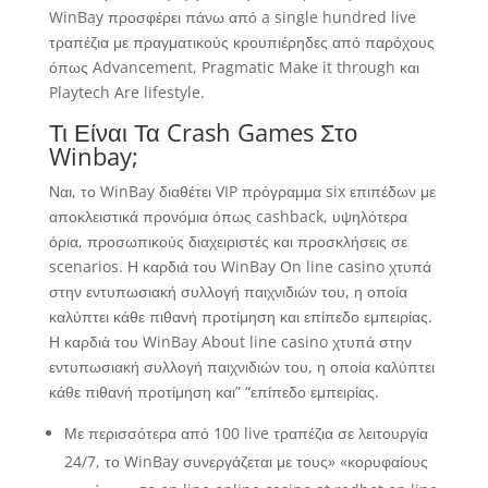
WinBay προσφέρει πάνω από a single hundred live
τραπέζια με πραγματικούς κρουπιέρηδες από παρόχους
όπως Advancement, Pragmatic Make it through και
Playtech Are lifestyle.
Τι Είναι Τα Crash Games Στο
Winbay;
Ναι, το WinBay διαθέτει VIP πρόγραμμα six επιπέδων με
αποκλειστικά προνόμια όπως cashback, υψηλότερα
όρια, προσωπικούς διαχειριστές και προσκλήσεις σε
scenarios. Η καρδιά του WinBay On line casino χτυπά
στην εντυπωσιακή συλλογή παιχνιδιών του, η οποία
καλύπτει κάθε πιθανή προτίμηση και επίπεδο εμπειρίας.
Η καρδιά του WinBay About line casino χτυπά στην
εντυπωσιακή συλλογή παιχνιδιών του, η οποία καλύπτει
κάθε πιθανή προτίμηση και” “επίπεδο εμπειρίας.
Με περισσότερα από 100 live τραπέζια σε λειτουργία
24/7, το WinBay συνεργάζεται με τους» «κορυφαίους