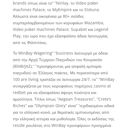
brands όπως είναι το” “Ninlay, το Video poker
machines Palace, το MyEmpire και το Slotuna.
Άλλωστε είναι οικογένεια με 80+ σελίδες
συμπεριλαμβανομένων των κορυφαίων Wazamba,
Video poker machines Palace, Supabet και Legend
Play, την ώρα που έχει εξασφαλίσει άδεια λειτουργίας
από τις Φιλιππίνες.
Το WinBay Wagering” “business λειτουργεί με άδεια
από την Αρχή Τυχερών Παιχνιδιών του Κουρασάο
(8048/JAZ),” “προσφέροντας μια ασφαλή εμπειρία
παιχνιδιού σε Έλληνες παίκτες. Με περισσότερα από
100 are living τραπέζια σε λειτουργία 24/7, το” “WinBay
συνεργάζεται με τους κορυφαίους παρόχους casino at
redbet για να εξασφαλίσει άψογη ποιότητα και
αμεσότητα. Τίτλοι όπως “Aegean Treasures”, “Crete’s
Riches” και “Olympian Glory” είναι” “σχεδιασμένοι ειδικά
για το ελληνικό κοινό, με θεματικές εμπνευσμένες από
την ελληνική ιστορία και μυθολογία. Όλες οι εκδόσεις της
reside ρουλέτας στο WinBay προσφέρουν προηγμένα