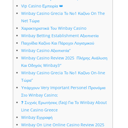
Vip Casino Εμπειρία 👑
Winbay Casino Grecia Το Νο1 Καζίνο On The
Net Τώρα
Χαρακτηριστικά Του Winbay Casino
Winbay Betting Establishment Αξιοπιστία
Παιχνίδια Καζίνο Και Πάροχοι Λογισμικού
Winbay Casino Αξιοπιστία”
Winbay Casino Review 2025 ️ Πλήρης Ανάλυση
Και Οδηγός Winbay3″
Winbay Casino Grecia Το Νο1 Καζίνο On-line
Τώρα”
Υπάρχουν Very Important Personel Προνόμια
Στο Winbay Casino;
❓ Συχνές Ερωτήσεις (faq) Για Το Winbay About
Line Casino Greece
Winbay Εγγραφή
Winbay On Line Online Casino Review 2025 ️