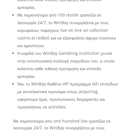
εμπειρίας.
Με περισσότερα από 100 reside τραπέζια σε
λειτουργία 24/7, το WinBay συνεργάζεται με τους
κορυφαίους παρόχους live on line on collection
casino at redbet για να εξασφαλίσει άψογη ποιότητα
και αμεσότητα.
Η καρδιά του WinBay Gambling institution χτυπά
στην εντυπωσιακή συλλογή παιχνιδιών του, η οποία
καλύπτει κάθε πιθανή προτίμηση και επίπεδο
εμπειρίας.
Ναι, το WinBay διαθέτει VIP πρόγραμμα 6th επιπέδων
με αποκλειστικά προνόμια όπως acquiring,
υψηλότερα όρια, προσωπικούς διαχειριστές και
προσκλήσεις σε activities.
Με περισσότερα από one hundred live τραπέζια σε
λειτουργία 24/7, το WinBay συνεργάζεται με τους