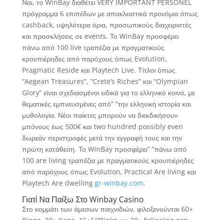
Ναι, το WinBay διαθέτει VERY IMPORTANT PERSONEL
πρόγραμμα 6 επιπέδων με αποκλειστικά προνόμια όπως
cashback, υψηλότερα όρια, προσωπικούς διαχειριστές
και προσκλήσεις σε events. Το WinBay προσφέρει
πάνω από 100 live τραπέζια με πραγματικούς
κρουπιέρηδες από παρόχους όπως Evolution,
Pragmatic Reside και Playtech Live. Τίτλοι όπως
“Aegean Treasures”, “Crete’s Riches” και “Olympian
Glory” είναι σχεδιασμένοι ειδικά για το ελληνικό κοινό, με
θεματικές εμπνευσμένες από” “την ελληνική ιστορία και
μυθολογία. Νέοι παίκτες μπορούν να διεκδικήσουν
μπόνους έως 500€ και two hundred possibly even
δωρεάν περιστροφές μετά την εγγραφή τους και την
πρώτη κατάθεση. Το WinBay προσφέρει” “πάνω από
100 are living τραπέζια με πραγματικούς κρουπιέρηδες
από παρόχους όπως Evolution, Practical Are living και
Playtech Are dwelling
gr-winbay.com
.
Γιατί Να Παίξω Στο Winbay Casino
Στο κομμάτι των άμεσων παιχνιδιών, φιλοξενούνται 60+