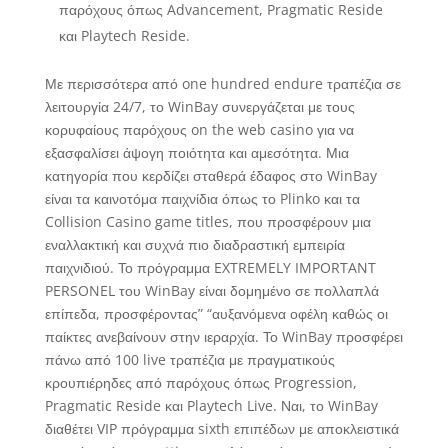
παρόχους όπως Advancement, Pragmatic Reside
και Playtech Reside.
Με περισσότερα από one hundred endure τραπέζια σε
λειτουργία 24/7, το WinBay συνεργάζεται με τους
κορυφαίους παρόχους on the web casino για να
εξασφαλίσει άψογη ποιότητα και αμεσότητα. Μια
κατηγορία που κερδίζει σταθερά έδαφος στο WinBay
είναι τα καινοτόμα παιχνίδια όπως το Plinko και τα
Collision Casino game titles, που προσφέρουν μια
εναλλακτική και συχνά πιο διαδραστική εμπειρία
παιχνιδιού. Το πρόγραμμα EXTREMELY IMPORTANT
PERSONEL του WinBay είναι δομημένο σε πολλαπλά
επίπεδα, προσφέροντας” “αυξανόμενα οφέλη καθώς οι
παίκτες ανεβαίνουν στην ιεραρχία. Το WinBay προσφέρει
πάνω από 100 live τραπέζια με πραγματικούς
κρουπιέρηδες από παρόχους όπως Progression,
Pragmatic Reside και Playtech Live. Ναι, το WinBay
διαθέτει VIP πρόγραμμα sixth επιπέδων με αποκλειστικά