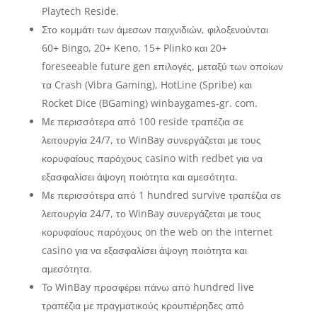
Playtech Reside.
Στο κομμάτι των άμεσων παιχνιδιών, φιλοξενούνται
60+ Bingo, 20+ Keno, 15+ Plinko και 20+
foreseeable future gen επιλογές, μεταξύ των οποίων
τα Crash (Vibra Gaming), HotLine (Spribe) και
Rocket Dice (BGaming) winbaygames-gr. com.
Με περισσότερα από 100 reside τραπέζια σε
λειτουργία 24/7, το WinBay συνεργάζεται με τους
κορυφαίους παρόχους casino with redbet για να
εξασφαλίσει άψογη ποιότητα και αμεσότητα.
Με περισσότερα από 1 hundred survive τραπέζια σε
λειτουργία 24/7, το WinBay συνεργάζεται με τους
κορυφαίους παρόχους on the web on the internet
casino για να εξασφαλίσει άψογη ποιότητα και
αμεσότητα.
Το WinBay προσφέρει πάνω από hundred live
τραπέζια με πραγματικούς κρουπιέρηδες από