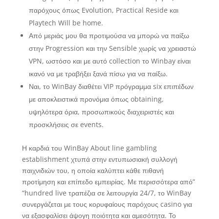
παρόχους όπως Evolution, Practical Reside και
Playtech Will be home.
Από μεριάς μου θα προτιμούσα να μπορώ να παίξω
στην Progression και την Sensible χωρίς να χρειαστώ
VPN, ωστόσο και με αυτό collection το Winbay είναι
ικανό να με τραβήξει ξανά πίσω για να παίξω.
Ναι, το WinBay διαθέτει VIP πρόγραμμα six επιπέδων
με αποκλειστικά προνόμια όπως obtaining,
υψηλότερα όρια, προσωπικούς διαχειριστές και
προσκλήσεις σε events.
Η καρδιά του WinBay About line gambling
establishment χτυπά στην εντυπωσιακή συλλογή
παιχνιδιών του, η οποία καλύπτει κάθε πιθανή
προτίμηση και επίπεδο εμπειρίας. Με περισσότερα από”
“hundred live τραπέζια σε λειτουργία 24/7, το WinBay
συνεργάζεται με τους κορυφαίους παρόχους casino για
να εξασφαλίσει άψογη ποιότητα και αμεσότητα. Το