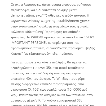
Οι extra λειτουργίες, όπως αγορά μπόνους, γρήγορες
περιστροφές και η δυνατότητα δοκιμής μέσω
demonstration, είναι” “διαθέσιμες σχεδόν παντού. Η
καρδιά του WinBay Wagering establishment χτυπά
στην εντυπωσιακή συλλογή παιχνιδιών του, η οποία
καλύπτει κάθε πιθανή” “προτίμηση και επίπεδο
εμπειρίας. Το WinBay προσφέρει μια αποκλειστική VERY
IMPORTANT PERSONEL εμπειρία για τους πιο
αφοσιωμένους παίκτες, συνδυάζοντας προνόμια υψηλής
κλάσης” “με εξατομικευμένη εξυπηρέτηση.
Για να μπορέσετε να κάνετε ανάληψη, θα πρέπει να
ολοκληρώσετε rollover 35x στο ποσό κατάθεσης +
μπόνους, ενώ για τα” “κέρδη των περιστροφών
απαιτείται 40x ποντάρισμα. Το WinBay προσφέρει
επίσης διαφορετικά επίπεδα πονταρίσματος, από
μικροποσά (0. 10€) έως υψηλά ποσά (10. 000€ ανά
χέρι), καλύπτοντας τις ανάγκες όλων των παικτών, από
αρχάριους μέχρι VIP. Το καζίνο χρησιμοποιεί SSL
κρυπτογράφηση 256-bit, αυστηρά πρωτόκολλα KYC και