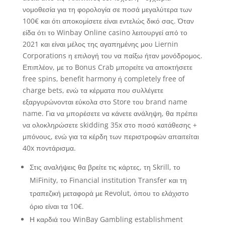
νομοθεσία για τη φορολογία σε ποσά μεγαλύτερα των
100€ και ότι αποκομίσετε είναι εντελώς δικό σας. Όταν
είδα ότι το Winbay Online casino λειτουργεί από το
2021 και είναι μέλος της αγαπημένης μου Liernin
Corporations η επιλογή του να παίξω ήταν μονόδρομος.
Επιπλέον, με το Bonus Crab μπορείτε να αποκτήσετε
free spins, benefit harmony ή completely free of
charge bets, ενώ τα κέρματα που συλλέγετε
εξαργυρώνονται εύκολα στο Store του brand name
name. Για να μπορέσετε να κάνετε ανάληψη, θα πρέπει
να ολοκληρώσετε skidding 35x στο ποσό κατάθεσης +
μπόνους, ενώ για τα κέρδη των περιστροφών απαιτείται
40x ποντάρισμα.
Στις αναλήψεις θα βρείτε τις κάρτες, τη Skrill, το
MiFinity, το Financial institution Transfer και τη
τραπεζική μεταφορά με Revolut, όπου το ελάχιστο
όριο είναι τα 10€.
Η καρδιά του WinBay Gambling establishment