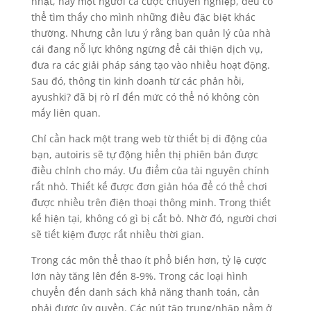
nhật, hay một người cá cược chuyên nghiệp, đều có
thể tìm thấy cho mình những điều đặc biệt khác
thường. Nhưng cần lưu ý rằng ban quản lý của nhà
cái đang nỗ lực không ngừng để cải thiện dịch vụ,
đưa ra các giải pháp sáng tạo vào nhiều hoạt động.
Sau đó, thông tin kinh doanh từ các phản hồi,
ayushki? đã bị rò rỉ đến mức có thể nó không còn
mấy liên quan.
Chỉ cần hack một trang web từ thiết bị di động của
bạn, autoiris sẽ tự động hiển thị phiên bản được
điều chỉnh cho máy. Ưu điểm của tài nguyên chính
rất nhỏ. Thiết kế được đơn giản hóa để có thể chơi
được nhiều trên điện thoại thông minh. Trong thiết
kế hiện tại, không có gì bị cắt bỏ. Nhờ đó, người chơi
sẽ tiết kiệm được rất nhiều thời gian.
Trong các môn thể thao ít phổ biến hơn, tỷ lệ cược
lớn này tăng lên đến 8-9%. Trong các loại hình
chuyển đến danh sách khả năng thanh toán, cần
phải được ủy quyền. Các nút tập trung/nhập nằm ở