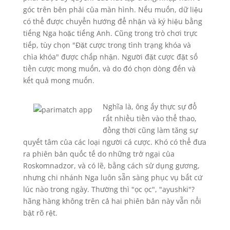
góc trên bên phải của màn hình. Nếu muốn, dữ liệu
có thể được chuyển hướng để nhận và ký hiệu bằng
tiếng Nga hoặc tiếng Anh. Cũng trong trò chơi trực
tiếp, tùy chọn "Đặt cược trong tình trạng khóa và
chìa khóa" được chấp nhận. Người đặt cược đặt số
tiền cược mong muốn, và do đó chọn dòng đến và
kết quả mong muốn.
Nghĩa là, ông ấy thực sự đổ
rất nhiều tiền vào thể thao,
đồng thời cũng làm tăng sự
quyết tâm của các loại người cá cược. Khó có thể đưa
ra phiên bản quốc tế do những trở ngại của
Roskomnadzor, và có lẽ, bằng cách sử dụng gương,
nhưng chi nhánh Nga luôn sẵn sàng phục vụ bất cứ
lúc nào trong ngày. Thường thì "ọc ọc", "ayushki"?
hãng hàng không trên cả hai phiên bản này vẫn nổi
bật rõ rệt.