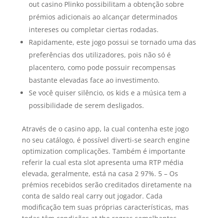
out casino Plinko possibilitam a obtenção sobre
prémios adicionais ao alcançar determinados
intereses ou completar ciertas rodadas.
Rapidamente, este jogo possui se tornado uma das
preferências dos utilizadores, pois não só é
placentero, como pode possuir recompensas
bastante elevadas face ao investimento.
Se você quiser silêncio, os kids e a música tem a
possibilidade de serem desligados.
Através de o casino app, la cual contenha este jogo
no seu catálogo, é possível diverti-se search engine
optimization complicações. Também é importante
referir la cual esta slot apresenta uma RTP média
elevada, geralmente, está na casa 2 97%. 5 – Os
prémios recebidos serão creditados diretamente na
conta de saldo real carry out jogador. Cada
modificação tem suas próprias características, mas