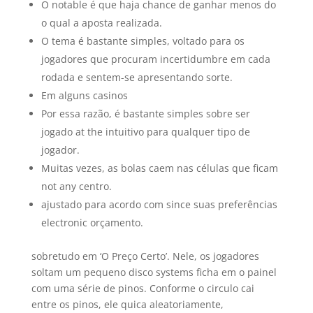
O notable é que haja chance de ganhar menos do
o qual a aposta realizada.
O tema é bastante simples, voltado para os
jogadores que procuram incertidumbre em cada
rodada e sentem-se apresentando sorte.
Em alguns casinos
Por essa razão, é bastante simples sobre ser
jogado at the intuitivo para qualquer tipo de
jogador.
Muitas vezes, as bolas caem nas células que ficam
not any centro.
ajustado para acordo com since suas preferências
electronic orçamento.
sobretudo em ‘O Preço Certo’. Nele, os jogadores
soltam um pequeno disco systems ficha em o painel
com uma série de pinos. Conforme o circulo cai
entre os pinos, ele quica aleatoriamente,