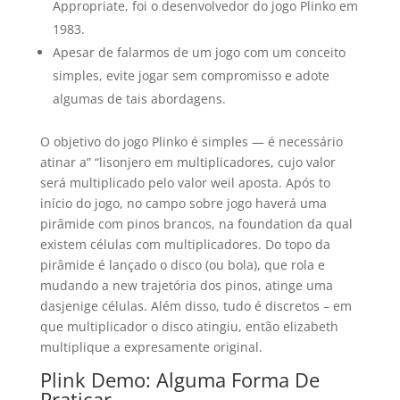
Appropriate, foi o desenvolvedor do jogo Plinko em
1983.
Apesar de falarmos de um jogo com um conceito
simples, evite jogar sem compromisso e adote
algumas de tais abordagens.
O objetivo do jogo Plinko é simples — é necessário
atinar a” “lisonjero em multiplicadores, cujo valor
será multiplicado pelo valor weil aposta. Após to
início do jogo, no campo sobre jogo haverá uma
pirâmide com pinos brancos, na foundation da qual
existem células com multiplicadores. Do topo da
pirâmide é lançado o disco (ou bola), que rola e
mudando a new trajetória dos pinos, atinge uma
dasjenige células. Além disso, tudo é discretos – em
que multiplicador o disco atingiu, então elizabeth
multiplique a expresamente original.
Plink Demo: Alguma Forma De
Praticar