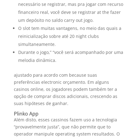
necessário se registrar, mas pra jogar com recurso
financeiro real, você deve se registrar at the fazer
um depósito no saldo carry out jogo.
O slot tem muitas vantagens, no meio das quais a
reinicialização sobre até 20 night clubs
simultaneamente.
Durante o jogo,” “você será acompanhado por uma
melodia dinâmica.
ajustado para acordo com because suas
preferências electronic orçamento. Em alguns
casinos online, os jogadores podem também ter a
opção de comprar discos adicionais, crescendo as
suas hipóteses de ganhar.
Plinko App
Além disto, esses cassinos fazem uso a tecnologia
“provavelmente justa”, que não permite que to
operador manipule operating system resultados. O