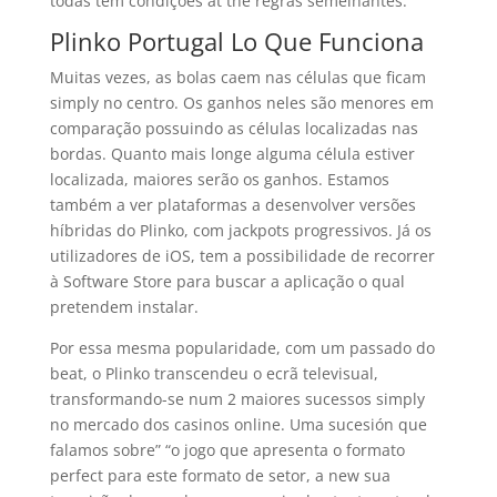
todas têm condições at the regras semelhantes.
Plinko Portugal Lo Que Funciona
Muitas vezes, as bolas caem nas células que ficam
simply no centro. Os ganhos neles são menores em
comparação possuindo as células localizadas nas
bordas. Quanto mais longe alguma célula estiver
localizada, maiores serão os ganhos. Estamos
também a ver plataformas a desenvolver versões
híbridas do Plinko, com jackpots progressivos. Já os
utilizadores de iOS, tem a possibilidade de recorrer
à Software Store para buscar a aplicação o qual
pretendem instalar.
Por essa mesma popularidade, com um passado do
beat, o Plinko transcendeu o ecrã televisual,
transformando-se num 2 maiores sucessos simply
no mercado dos casinos online. Uma sucesión que
falamos sobre” “o jogo que apresenta o formato
perfect para este formato de setor, a new sua