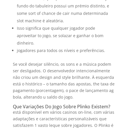
fundo do tabuleiro possui um prémio distinto, e
some sort of chance de cair numa determinada
slot machine é aleatória.
Isso significa que qualquer jogador pode
aproveitar to jogo, se solazar e ganhar o bom
dinheiro.
jogadores para todos os níveis e preferências.
Se você desejar silêncio, os sons e a música podem
ser desligados. O desenvolvedor intencionalmente
não criou um design and style brilhante. À esquerda
está o histórico – o tamanho das apostas, the taxa de
pagamento (porcentagem), o pace de lançamento ag
bola, alterando u saldo do jogo.
Que Variações Do Jogo Sobre Plinko Existem?
está disponível em vários casinos on-line, com várias
adaptações e características personalizáveis que
satisfazem 1 vasto leque sobre jogadores. O Plinko é