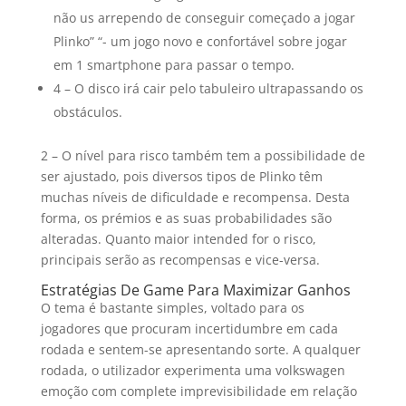
não us arrependo de conseguir começado a jogar
Plinko” “- um jogo novo e confortável sobre jogar
em 1 smartphone para passar o tempo.
4 – O disco irá cair pelo tabuleiro ultrapassando os
obstáculos.
2 – O nível para risco também tem a possibilidade de
ser ajustado, pois diversos tipos de Plinko têm
muchas níveis de dificuldade e recompensa. Desta
forma, os prémios e as suas probabilidades são
alteradas. Quanto maior intended for o risco,
principais serão as recompensas e vice-versa.
Estratégias De Game Para Maximizar Ganhos
O tema é bastante simples, voltado para os
jogadores que procuram incertidumbre em cada
rodada e sentem-se apresentando sorte. A qualquer
rodada, o utilizador experimenta uma volkswagen
emoção com complete imprevisibilidade em relação