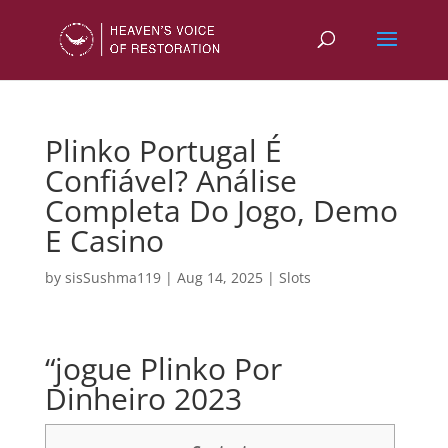
Plinko Portugal É
Confiável? Análise
Completa Do Jogo, Demo
E Casino
by
sisSushma119
|
Aug 14, 2025
|
Slots
“jogue Plinko Por
Dinheiro 2023