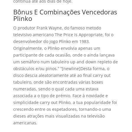
continua até aos dias de hoje.
Bônus E Combinações Vencedoras
Plinko
O produtor Frank Wayne, do famoso metodo
televisivo americano The Price is Appropriate, foi o
desenvolvedor do jogo Plinko em 1983.
Originalmente, o Plinko envolvia apenas um
participante de cada ocasião, onde o ainda lançava
um semáforo num tabuleiro up and down repleto de
obstáculos e/ou pinos.” “[newline]Desta forma, o
disco descia aleatoriamente até ao final carry out
tabuleiro, onde são encontradas várias boxes
numeradas, sendo o qual cada uma estava
associada a o tipo de prémio. Face à novidade e
simplicidade carry out Plinko, a tua popularidade foi
crescendo entre os espetadores, tornando-o uma
dieses atrações mais visualizadas na televisão
americanas.