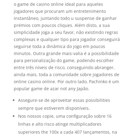
o game de casino online ideal para aqueles
jogadores que procuram um entretenimento
instantâneo, juntando todo u suspense de ganhar
prémios com poucos cliques. Além disto, a sua
simplicidade joga a seu favor, não existindo regras
complexas e qualquer tipo para jogador conseguirá
seguirse toda a dinâmica do jogo em poucos
minutos. Outra grande mais-valia é a possibilidade
para personalização do game, podendo escolher
entre três níveis de risco, conseguindo abranger,
ainda mais, toda a comunidade sobre jogadores de
online casino online. Por outro lado, Pachinko é um
popular game de azar not any Japão.
Assegure-se de aproveitar essas possibilities
sempre que estiverem disponíveis.
Nos nossos copie, uma configuração sobre 16
linhas e alto risco atinge multiplicadores
superiores the 100x a cada 407 lançamentos, na