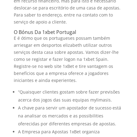
em recurso financeiro, mas para isto é necessário
deslocar-se para escritório de uma casa de apostas.
Para saber to endereço, entre na contato com to
serviço de apoio a cliente.
O Bónus Da 1xbet Portugal
E é ótimo que os portugueses possam também
arriesgar em desportos elizabeth utilizar outros
serviços desta casa sobre apostas. Vamos dizer-lhe
como se registar e fazer logon na 1xbet Spain.
Registre-se no web site 1xBet e tire vantagem os
benefícios que a empresa oferece a jogadores
iniciantes e ainda experientes.
“Quaisquer clientes gostam sobre fazer previsões
acerca dos jogos das suas equipas mylimasis.
A chave para servir um apostador de sucesso está
na analisar os mercados e as possibilities
oferecidas por diferentes empresas de apostas.
A Empresa para Apostas 1xBet organiza