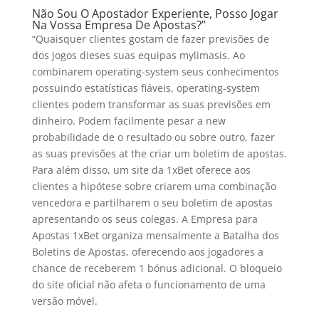
Não Sou O Apostador Experiente, Posso Jogar
Na Vossa Empresa De Apostas?”
“Quaisquer clientes gostam de fazer previsões de
dos jogos dieses suas equipas mylimasis. Ao
combinarem operating-system seus conhecimentos
possuindo estatísticas fiáveis, operating-system
clientes podem transformar as suas previsões em
dinheiro. Podem facilmente pesar a new
probabilidade de o resultado ou sobre outro, fazer
as suas previsões at the criar um boletim de apostas.
Para além disso, um site da 1xBet oferece aos
clientes a hipótese sobre criarem uma combinação
vencedora e partilharem o seu boletim de apostas
apresentando os seus colegas. A Empresa para
Apostas 1xBet organiza mensalmente a Batalha dos
Boletins de Apostas, oferecendo aos jogadores a
chance de receberem 1 bónus adicional. O bloqueio
do site oficial não afeta o funcionamento de uma
versão móvel.