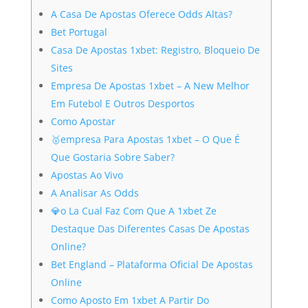
A Casa De Apostas Oferece Odds Altas?
Bet Portugal
Casa De Apostas 1xbet: Registro, Bloqueio De
Sites
Empresa De Apostas 1xbet – A New Melhor
Em Futebol E Outros Desportos
Como Apostar
🥇empresa Para Apostas 1xbet – O Que É
Que Gostaria Sobre Saber?
Apostas Ao Vivo
A Analisar As Odds
💎o La Cual Faz Com Que A 1xbet Ze
Destaque Das Diferentes Casas De Apostas
Online?
Bet England – Plataforma Oficial De Apostas
Online
Como Aposto Em 1xbet A Partir Do