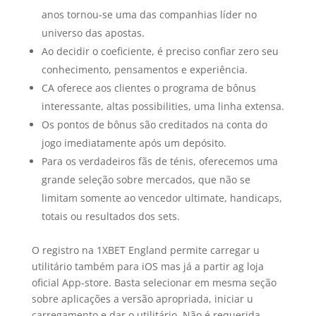
anos tornou-se uma das companhias líder no
universo das apostas.
Ao decidir o coeficiente, é preciso confiar zero seu
conhecimento, pensamentos e experiência.
CA oferece aos clientes o programa de bônus
interessante, altas possibilities, uma linha extensa.
Os pontos de bônus são creditados na conta do
jogo imediatamente após um depósito.
Para os verdadeiros fãs de ténis, oferecemos uma
grande seleção sobre mercados, que não se
limitam somente ao vencedor ultimate, handicaps,
totais ou resultados dos sets.
O registro na 1XBET England permite carregar u
utilitário também para iOS mas já a partir ag loja
oficial App-store. Basta selecionar em mesma seção
sobre aplicações a versão apropriada, iniciar u
carregamento e dar o utilitário. Não é requerida