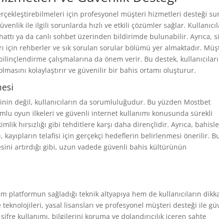
erçekleştirebilmeleri için profesyonel müşteri hizmetleri desteği su
üvenlik ile ilgili sorunlarda hızlı ve etkili çözümler sağlar. Kullanıcı
ttı ya da canlı sohbet üzerinden bildirimde bulunabilir. Ayrıca, s
rı için rehberler ve sık sorulan sorular bölümü yer almaktadır. Müş
bilinçlendirme çalışmalarına da önem verir. Bu destek, kullanıcılar
masını kolaylaştırır ve güvenilir bir bahis ortamı oluşturur.
mesi
inin değil, kullanıcıların da sorumluluğudur. Bu yüzden Mostbet
sorumlu oyun ilkeleri ve güvenli internet kullanımı konusunda sürekli
, kimlik hırsızlığı gibi tehditlere karşı daha dirençlidir. Ayrıca, bahisl
, kayıpların telafisi için gerçekçi hedeflerin belirlenmesi önerilir. B
esini artırdığı gibi, uzun vadede güvenli bahis kültürünün
 platformun sağladığı teknik altyapıya hem de kullanıcıların dikka
 teknolojileri, yasal lisansları ve profesyonel müşteri desteği ile gü
şifre kullanımı, bilgilerini koruma ve dolandırıcılık içeren sahte