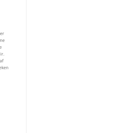
ler
eme
e
ir.
af
reken