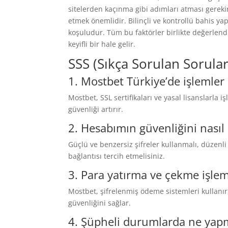
sitelerden kaçınma gibi adımları atması gereki
etmek önemlidir. Bilinçli ve kontrollü bahis 
koşuludur. Tüm bu faktörler birlikte değerlen
keyifli bir hale gelir.
SSS (Sıkça Sorulan Sorular
1. Mostbet Türkiye’de işlemler
Mostbet, SSL sertifikaları ve yasal lisanslarla i
güvenliği artırır.
2. Hesabımın güvenliğini nasıl 
Güçlü ve benzersiz şifreler kullanmalı, düzenli 
bağlantısı tercih etmelisiniz.
3. Para yatırma ve çekme işlem
Mostbet, şifrelenmiş ödeme sistemleri kullanır, 
güvenliğini sağlar.
4. Şüpheli durumlarda ne yap