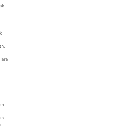
mak
k,
en,
mlere
arı
rın
n