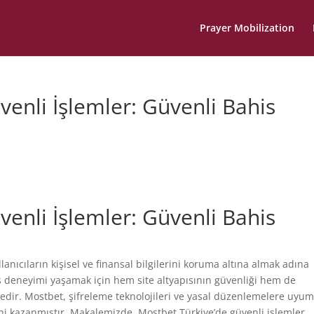
Prayer Mobilization
enli İşlemler: Güvenli Bahis
enli İşlemler: Güvenli Bahis
anıcıların kişisel ve finansal bilgilerini koruma altına almak adına
 deneyimi yaşamak için hem site altyapısının güvenliği hem de
ktedir. Mostbet, şifreleme teknolojileri ve yasal düzenlemelere uyu
ni kazanmıştır. Makalemizde, Mostbet Türkiye’de güvenli işlemler