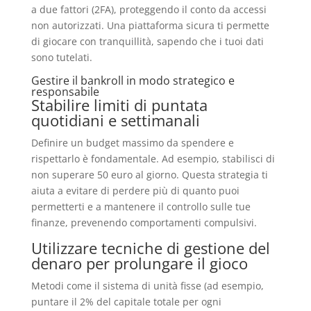
a due fattori (2FA), proteggendo il conto da accessi
non autorizzati. Una piattaforma sicura ti permette
di giocare con tranquillità, sapendo che i tuoi dati
sono tutelati.
Gestire il bankroll in modo strategico e
responsabile
Stabilire limiti di puntata
quotidiani e settimanali
Definire un budget massimo da spendere e
rispettarlo è fondamentale. Ad esempio, stabilisci di
non superare 50 euro al giorno. Questa strategia ti
aiuta a evitare di perdere più di quanto puoi
permetterti e a mantenere il controllo sulle tue
finanze, prevenendo comportamenti compulsivi.
Utilizzare tecniche di gestione del
denaro per prolungare il gioco
Metodi come il sistema di unità fisse (ad esempio,
puntare il 2% del capitale totale per ogni