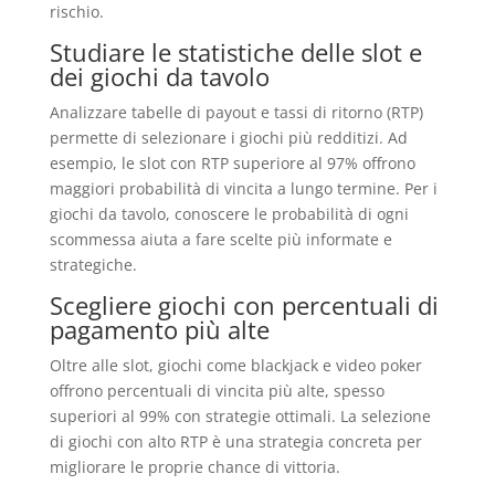
rischio.
Studiare le statistiche delle slot e
dei giochi da tavolo
Analizzare tabelle di payout e tassi di ritorno (RTP)
permette di selezionare i giochi più redditizi. Ad
esempio, le slot con RTP superiore al 97% offrono
maggiori probabilità di vincita a lungo termine. Per i
giochi da tavolo, conoscere le probabilità di ogni
scommessa aiuta a fare scelte più informate e
strategiche.
Scegliere giochi con percentuali di
pagamento più alte
Oltre alle slot, giochi come blackjack e video poker
offrono percentuali di vincita più alte, spesso
superiori al 99% con strategie ottimali. La selezione
di giochi con alto RTP è una strategia concreta per
migliorare le proprie chance di vittoria.