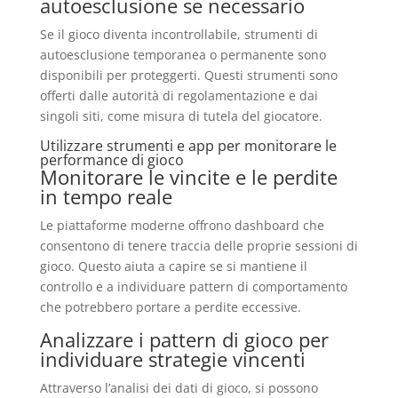
autoesclusione se necessario
Se il gioco diventa incontrollabile, strumenti di
autoesclusione temporanea o permanente sono
disponibili per proteggerti. Questi strumenti sono
offerti dalle autorità di regolamentazione e dai
singoli siti, come misura di tutela del giocatore.
Utilizzare strumenti e app per monitorare le
performance di gioco
Monitorare le vincite e le perdite
in tempo reale
Le piattaforme moderne offrono dashboard che
consentono di tenere traccia delle proprie sessioni di
gioco. Questo aiuta a capire se si mantiene il
controllo e a individuare pattern di comportamento
che potrebbero portare a perdite eccessive.
Analizzare i pattern di gioco per
individuare strategie vincenti
Attraverso l’analisi dei dati di gioco, si possono