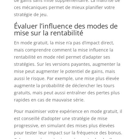
de gains sans mise supplémentaire. La maîtrise de
ces mécaniques permet de mieux planifier votre
stratégie de jeu.
Évaluer l’influence des modes de
mise sur la rentabilité
En mode gratuit, la mise n’a pas d’impact direct,
mais comprendre comment la mise influence la
rentabilité en mode réel permet d’adapter ses
stratégies. Sur les versions payantes, augmenter la
mise peut augmenter le potentiel de gains, mais
aussi le risque. Par exemple, une mise plus élevée
augmente la probabilité de déclencher les tours
gratuits, mais peut aussi entraîner des pertes plus
rapides en cas de mauvaise série.
Pour maximiser votre expérience en mode gratuit, il
est conseillé d’adopter une stratégie de mise
progressive, en simulant des mises plus élevées
pour tester leur impact sur la fréquence des bonus.