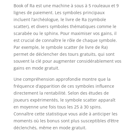
Book of Ra est une machine à sous à 5 rouleaux et 9
lignes de paiement. Les symboles principaux
incluent l’archéologue, le livre de Ra (symbole
scatter), et divers symboles thématiques comme le
scarabée ou le sphinx. Pour maximiser vos gains, il
est crucial de connaître le rôle de chaque symbole.
Par exemple, le symbole scatter (le livre de Ra)
permet de déclencher des tours gratuits, qui sont
souvent la clé pour augmenter considérablement vos
gains en mode gratuit.
Une compréhension approfondie montre que la
fréquence d’apparition de ces symboles influence
directement la rentabilité. Selon des études de
joueurs expérimentés, le symbole scatter apparaît
en moyenne une fois tous les 25 à 30 spins.
Connaître cette statistique vous aide à anticiper les
moments où les bonus sont plus susceptibles d’être
déclenchés, même en mode gratuit.