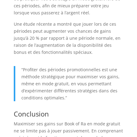
ces périodes, afin de mieux préparer votre jeu
lorsque vous passerez à l’argent réel.
Une étude récente a montré que jouer lors de ces
périodes peut augmenter vos chances de gains
jusqu’à 20 % par rapport à une période normale, en
raison de l’augmentation de la disponibilité des
bonus et des fonctionnalités spéciaux.
“Profiter des périodes promotionnelles est une
méthode stratégique pour maximiser vos gains,
même en mode gratuit, en vous permettant
d’expérimenter différentes stratégies dans des
conditions optimales.”
Conclusion
Maximiser ses gains sur Book of Ra en mode gratuit
ne se limite pas à jouer passivement. En comprenant