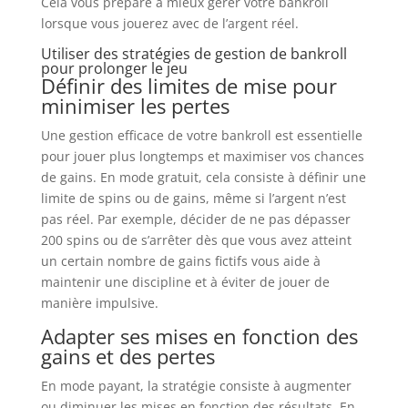
Cela vous prépare à mieux gérer votre bankroll
lorsque vous jouerez avec de l’argent réel.
Utiliser des stratégies de gestion de bankroll
pour prolonger le jeu
Définir des limites de mise pour
minimiser les pertes
Une gestion efficace de votre bankroll est essentielle
pour jouer plus longtemps et maximiser vos chances
de gains. En mode gratuit, cela consiste à définir une
limite de spins ou de gains, même si l’argent n’est
pas réel. Par exemple, décider de ne pas dépasser
200 spins ou de s’arrêter dès que vous avez atteint
un certain nombre de gains fictifs vous aide à
maintenir une discipline et à éviter de jouer de
manière impulsive.
Adapter ses mises en fonction des
gains et des pertes
En mode payant, la stratégie consiste à augmenter
ou diminuer les mises en fonction des résultats. En