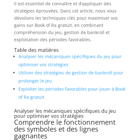
il est essentiel de connaître et d’appliquer des
stratégies éprouvées. Dans cet article, nous vous
dévoilons les techniques clés pour maximiser vos
gains sur Book of Ra gratuit, en combinant
compréhension du jeu, gestion de bankroll et
exploitation des périodes favorables.
Table des matières
Analyser les mécaniques spécifiques du jeu pour
optimiser vos stratégies
Utiliser des stratégies de gestion de bankroll pour
prolonger le jeu
Exploiter les périodes favorables pour jouer à Book
of Ra gratuit
Analyser les mécaniques spécifiques du jeu
pour optimiser vos stratégies
Comprendre le fonctionnement
des symboles et des lignes
gagnantes