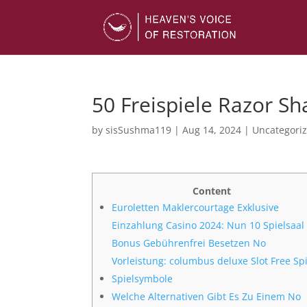
50 Freispiele Razor Sh
by
sisSushma119
|
Aug 14, 2024
|
Uncategori
Content
Euroletten Maklercourtage Exklusive
Einzahlung Casino 2024: Nun 10 Spielsaal
Bonus Gebührenfrei Besetzen No
Vorleistung: columbus deluxe Slot Free Sp
Spielsymbole
Welche Alternativen Gibt Es Zu Einem No