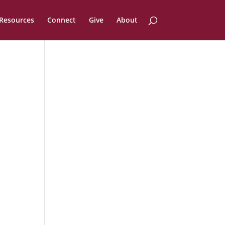
Resources
Connect
Give
About