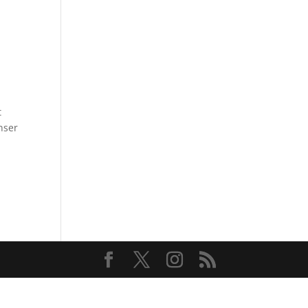
t
nser