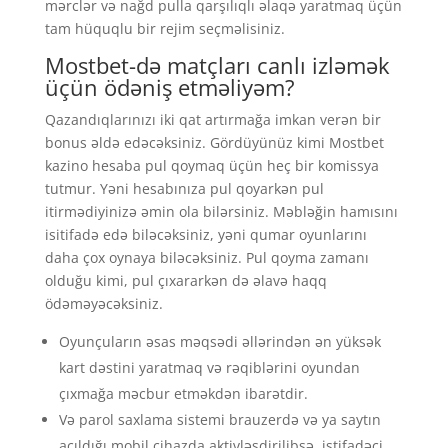
mərclər və nağd pulla qarşılıqlı əlaqə yaratmaq üçün
tam hüquqlu bir rejim seçməlisiniz.
Mostbet-də matçları canlı izləmək
üçün ödəniş etməliyəm?
Qazandıqlarınızı iki qat artırmağa imkan verən bir
bonus əldə edəcəksiniz. Gördüyünüz kimi Mostbet
kazino hesaba pul qoymaq üçün heç bir komissya
tutmur. Yəni hesabınıza pul qoyarkən pul
itirmədiyinizə əmin ola bilərsiniz. Məbləğin hamısını
isitifadə edə biləcəksiniz, yəni qumar oyunlarını
daha çox oynaya biləcəksiniz. Pul qoyma zamanı
olduğu kimi, pul çıxararkən də əlavə haqq
ödəməyəcəksiniz.
Oyunçuların əsas məqsədi əllərindən ən yüksək
kart dəstini yaratmaq və rəqiblərini oyundan
çıxmağa məcbur etməkdən ibarətdir.
Və parol saxlama sistemi brauzerdə və ya saytın
açıldığı mobil cihazda aktivləşdirilibsə, istifadəçi