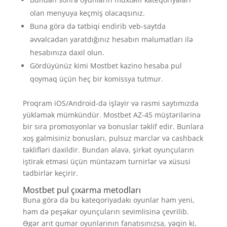
olan menyuya keçmiş olacaqsınız.
Buna görə də tətbiqi endirib veb-saytda
əvvəlcədən yaratdığınız hesabın məlumatları ilə
hesabınıza daxil olun.
Gördüyünüz kimi Mostbet kazino hesaba pul
qoymaq üçün heç bir komissya tutmur.
Proqram iOS/Android-də işləyir və rəsmi saytımızda
yükləmək mümkündür. Mostbet AZ-45 müştərilərinə
bir sıra promosyonlar və bonuslar təklif edir. Bunlara
xoş gəlmisiniz bonusları, pulsuz mərclər və cashback
təklifləri daxildir. Bundan əlavə, şirkət oyunçuların
iştirak etməsi üçün müntəzəm turnirlər və xüsusi
tədbirlər keçirir.
Mostbet pul çıxarma metodları
Buna görə də bu kateqoriyadakı oyunlar həm yeni,
həm də peşəkar oyunçuların sevimlisinə çevrilib.
Əgər arıt qumar oyunlarının fanatısınızsa, yəqin ki,