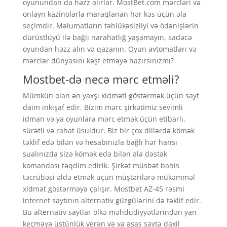
oyunundan da həzz alırlar. MostBet.com mərcləri və
onlayn kazinolarla maraqlanan hər kəs üçün əla
seçimdir. Məlumatların təhlükəsizliyi və ödənişlərin
dürüstlüyü ilə bağlı narahatlığ yaşamayın, sadəcə
oyundan həzz alın və qazanın. Oyun avtomatları və
mərclər dünyasını kəşf etməyə hazırsınızmı?
Mostbet-də necə mərc etməli?
Mümkün olan ən yaxşı xidməti göstərmək üçün sayt
daim inkişaf edir. Bizim mərc şirkətimiz sevimli
idman və ya oyunlara mərc etmək üçün etibarlı,
sürətli və rahat üsuldur. Biz bir çox dillərdə kömək
təklif edə bilən və hesabınızla bağlı hər hansı
sualınızda sizə kömək edə bilən əla dəstək
komandası təqdim edirik. Şirkət müsbət bahis
təcrübəsi əldə etmək üçün müştərilərə mükəmməl
xidmət göstərməyə çalışır. Mostbet AZ-45 rəsmi
internet saytının alternativ güzgülərini də təklif edir.
Bu alternativ saytlar ölkə məhdudiyyətlərindən yan
keçməyə üstünlük verən və ya əsas sayta daxil