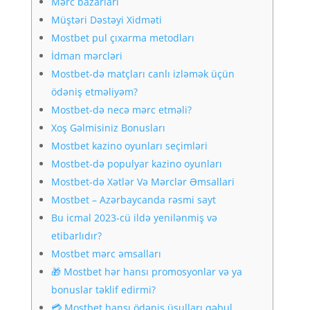
Mərc bazarları
Müştəri Dəstəyi Xidməti
Mostbet pul çıxarma metodları
İdman mərcləri
Mostbet-də matçları canlı izləmək üçün
ödəniş etməliyəm?
Mostbet-də necə mərc etməli?
Xoş Gəlmisiniz Bonusları
Mostbet kazino oyunları seçimləri
Mostbet-də populyar kazino oyunları
Mostbet-də Xətlər Və Mərclər Əmsallari
Mostbet – Azərbaycanda rəsmi sayt
Bu icmal 2023-cü ildə yenilənmiş və
etibarlıdır?
Mostbet mərc əmsalları
🎁 Mostbet hər hansı promosyonlar və ya
bonuslar təklif edirmi?
💳 Mostbet hansı ödəniş üsulları qəbul