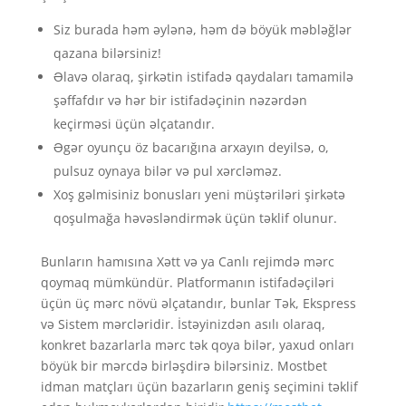
Siz burada həm əylənə, həm də böyük məbləğlər
qazana bilərsiniz!
Əlavə olaraq, şirkətin istifadə qaydaları tamamilə
şəffafdır və hər bir istifadəçinin nəzərdən
keçirməsi üçün əlçatandır.
Əgər oyunçu öz bacarığına arxayın deyilsə, o,
pulsuz oynaya bilər və pul xərcləməz.
Xoş gəlmisiniz bonusları yeni müştəriləri şirkətə
qoşulmağa həvəsləndirmək üçün təklif olunur.
Bunların hamısına Xətt və ya Canlı rejimdə mərc
qoymaq mümkündür. Platformanın istifadəçiləri
üçün üç mərc növü əlçatandır, bunlar Tək, Ekspress
və Sistem mərcləridir. İstəyinizdən asılı olaraq,
konkret bazarlarla mərc tək qoya bilər, yaxud onları
böyük bir mərcdə birləşdirə bilərsiniz. Mostbet
idman matçları üçün bazarların geniş seçimini təklif