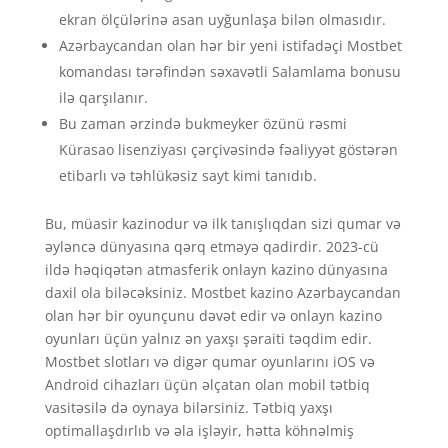
ekran ölçülərinə asan uyğunlaşa bilən olmasıdır.
Azərbaycandan olan hər bir yeni istifadəçi Mostbet
komandası tərəfindən səxavətli Salamlama bonusu
ilə qarşılanır.
Bu zaman ərzində bukmeyker özünü rəsmi
Kürasao lisenziyası çərçivəsində fəaliyyət göstərən
etibarlı və təhlükəsiz sayt kimi tanıdıb.
Bu, müasir kazinodur və ilk tanışlıqdan sizi qumar və
əyləncə dünyasına qərq etməyə qadirdir. 2023-cü
ildə həqiqətən atmasferik onlayn kazino dünyasına
daxil ola biləcəksiniz. Mostbet kazino Azərbaycandan
olan hər bir oyunçunu dəvət edir və onlayn kazino
oyunları üçün yalnız ən yaxşı şəraiti təqdim edir.
Mostbet slotları və digər qumar oyunlarını iOS və
Android cihazları üçün əlçatan olan mobil tətbiq
vasitəsilə də oynaya bilərsiniz. Tətbiq yaxşı
optimallaşdırlıb və əla işləyir, hətta köhnəlmiş