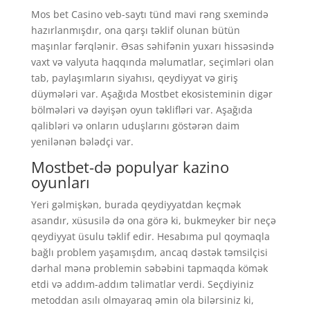
Mos bet Casino veb-saytı tünd mavi rəng sxemində
hazırlanmışdır, ona qarşı təklif olunan bütün
maşınlar fərqlənir. Əsas səhifənin yuxarı hissəsində
vaxt və valyuta haqqında məlumatlar, seçimləri olan
tab, paylaşımların siyahısı, qeydiyyat və giriş
düymələri var. Aşağıda Mostbet ekosisteminin digər
bölmələri və dəyişən oyun təklifləri var. Aşağıda
qalibləri və onların uduşlarını göstərən daim
yenilənən bələdçi var.
Mostbet-də populyar kazino
oyunları
Yeri gəlmişkən, burada qeydiyyatdan keçmək
asandır, xüsusilə də ona görə ki, bukmeyker bir neçə
qeydiyyat üsulu təklif edir. Hesabıma pul qoymaqla
bağlı problem yaşamışdım, ancaq dəstək təmsilçisi
dərhal mənə problemin səbəbini tapmaqda kömək
etdi və addım-addım təlimatlar verdi. Seçdiyiniz
metoddan asılı olmayaraq əmin ola bilərsiniz ki,