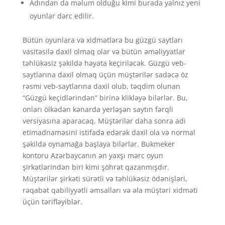
Adından da məlum olduğu kimi burada yalnız yeni
oyunlar dərc edilir.
Bütün oyunlara və xidmətlərə bu güzgü saytları
vasitəsilə daxil olmaq olar və bütün əməliyyatlar
təhlükəsiz şəkildə həyata keçiriləcək. Güzgü veb-
saytlarına daxil olmaq üçün müştərilər sadəcə öz
rəsmi veb-saytlarına daxil olub, təqdim olunan
“Güzgü keçidlərindən” birinə klikləyə bilərlər. Bu,
onları ölkədən kənarda yerləşən saytın fərqli
versiyasına aparacaq. Müştərilər daha sonra adi
etimadnaməsini istifadə edərək daxil ola və normal
şəkildə oynamağa başlaya bilərlər. Bukmeker
kontoru Azərbaycanın ən yaxşı mərc oyun
şirkətlərindən biri kimi şöhrət qazanmışdır.
Müştərilər şirkəti sürətli və təhlükəsiz ödənişləri,
rəqabət qabiliyyətli əmsalları və əla müştəri xidməti
üçün tərifləyiblər.