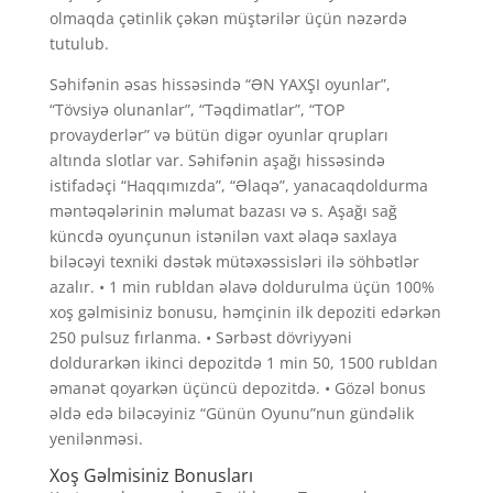
olmaqda çətinlik çəkən müştərilər üçün nəzərdə
tutulub.
Səhifənin əsas hissəsində “ƏN YAXŞI oyunlar”,
“Tövsiyə olunanlar”, “Təqdimatlar”, “TOP
provayderlər” və bütün digər oyunlar qrupları
altında slotlar var. Səhifənin aşağı hissəsində
istifadəçi “Haqqımızda”, “Əlaqə”, yanacaqdoldurma
məntəqələrinin məlumat bazası və s. Aşağı sağ
küncdə oyunçunun istənilən vaxt əlaqə saxlaya
biləcəyi texniki dəstək mütəxəssisləri ilə söhbətlər
azalır. • 1 min rubldan əlavə doldurulma üçün 100%
xoş gəlmisiniz bonusu, həmçinin ilk depoziti edərkən
250 pulsuz fırlanma. • Sərbəst dövriyyəni
doldurarkən ikinci depozitdə 1 min 50, 1500 rubldan
əmanət qoyarkən üçüncü depozitdə. • Gözəl bonus
əldə edə biləcəyiniz “Günün Oyunu”nun gündəlik
yenilənməsi.
Xoş Gəlmisiniz Bonusları