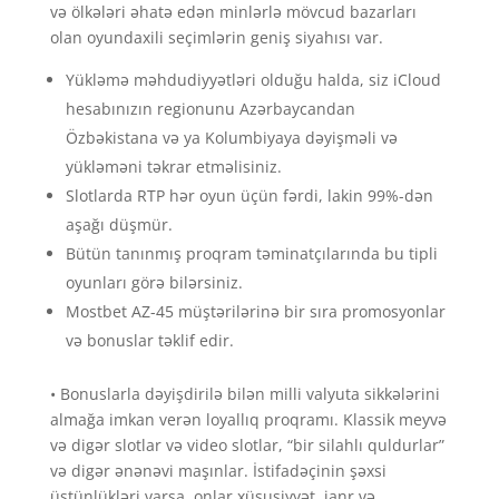
və ölkələri əhatə edən minlərlə mövcud bazarları
olan oyundaxili seçimlərin geniş siyahısı var.
Yükləmə məhdudiyyətləri olduğu halda, siz iCloud
hesabınızın regionunu Azərbaycandan
Özbəkistana və ya Kolumbiyaya dəyişməli və
yükləməni təkrar etməlisiniz.
Slotlarda RTP hər oyun üçün fərdi, lakin 99%-dən
aşağı düşmür.
Bütün tanınmış proqram təminatçılarında bu tipli
oyunları görə bilərsiniz.
Mostbet AZ-45 müştərilərinə bir sıra promosyonlar
və bonuslar təklif edir.
• Bonuslarla dəyişdirilə bilən milli valyuta sikkələrini
almağa imkan verən loyallıq proqramı. Klassik meyvə
və digər slotlar və video slotlar, “bir silahlı quldurlar”
və digər ənənəvi maşınlar. İstifadəçinin şəxsi
üstünlükləri varsa, onlar xüsusiyyət, janr və