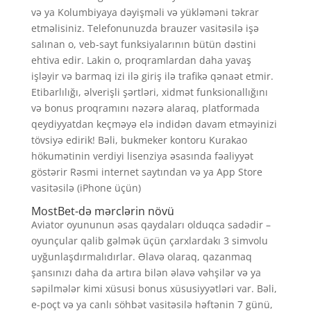
və ya Kolumbiyaya dəyişməli və yükləməni təkrar
etməlisiniz. Telefonunuzda brauzer vasitəsilə işə
salınan o, veb-sayt funksiyalarının bütün dəstini
ehtiva edir. Lakin o, proqramlardan daha yavaş
işləyir və barmaq izi ilə giriş ilə trafikə qənaət etmir.
Etibarlılığı, əlverişli şərtləri, xidmət funksionallığını
və bonus proqramını nəzərə alaraq, platformada
qeydiyyatdan keçməyə elə indidən davam etməyinizi
tövsiyə edirik! Bəli, bukmeker kontoru Kurakao
hökumətinin verdiyi lisenziya əsasında fəaliyyət
göstərir Rəsmi internet saytından və ya App Store
vasitəsilə (iPhone üçün)
MostBet-də mərclərin növü
Aviator oyununun əsas qaydaları olduqca sadədir –
oyunçular qalib gəlmək üçün çarxlardakı 3 simvolu
uyğunlaşdırmalıdırlar. Əlavə olaraq, qazanmaq
şansınızı daha da artıra bilən əlavə vəhşilər və ya
səpilmələr kimi xüsusi bonus xüsusiyyətləri var. Bəli,
e-poçt və ya canlı söhbət vasitəsilə həftənin 7 günü,