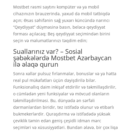
Mostbet rəsmi saytını kompüter və ya mobil
cihazınızın brauzerində, yaxud da mobil tətbiqdə
açın; Əsas səhifənin sağ yuxarı küncündə narıncı
“Qeydiyyat” düyməsinə basın, beləcə qeydiyyat
forması açılacaq; Beş qeydiyyat seçimindən birini
seçin və məlumatlarınızı təqdim edin;
Suallarınız var? – Sosial
şəbəkələrdə Mostbet Azərbaycan
ilə əlaqə qurun
Sonra xallar pulsuz fırlanmalar, bonuslar və ya hətta
real pul mükafatları üçün dəyişdirilə bilər.
Funksionallıq daim inkişaf etdirilir və təkmilləşdirilir,
o cümlədən yeni funksiyalar və mövcud olanların
təkmilləşdirilməsi. Bu, dünyada ən sərfəli
dərmanlardan biridir, tez istifadə olunur və etibarlı
bukmekerlərdir. Quraşdırma və istifadədə yüksək
çeviklik təmin edən geniş çeşidli idman mərc
seçimləri və xüsusiyyətləri. Bundan əlavə, bir çox liqa