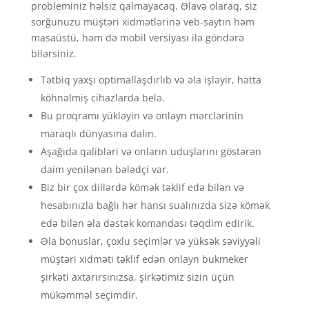
probleminiz həlsiz qalmayacaq. Əlavə olaraq, siz
sorğunuzu müştəri xidmətlərinə veb-saytın həm
masaüstü, həm də mobil versiyası ilə göndərə
bilərsiniz.
Tətbiq yaxşı optimallaşdırlıb və əla işləyir, hətta
köhnəlmiş cihazlarda belə.
Bu proqramı yükləyin və onlayn mərclərinin
maraqlı dünyasına dalın.
Aşağıda qalibləri və onların uduşlarını göstərən
daim yenilənən bələdçi var.
Biz bir çox dillərdə kömək təklif edə bilən və
hesabınızla bağlı hər hansı sualınızda sizə kömək
edə bilən əla dəstək komandası təqdim edirik.
Əla bonuslar, çoxlu seçimlər və yüksək səviyyəli
müştəri xidməti təklif edən onlayn bukmeker
şirkəti axtarırsınızsa, şirkətimiz sizin üçün
mükəmməl seçimdir.