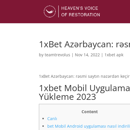
1xBet Azərbaycan: rəs
by
teamtrevolus
|
Nov 14, 2022
|
1xbet apk
1xBet Azərbaycan: rəsmi saytın nəzərdən keçir
1xbet Mobil Uygulama 
Yükleme 2023
Content
Canlı
bet Mobil Android uygulaması nasıl indiril