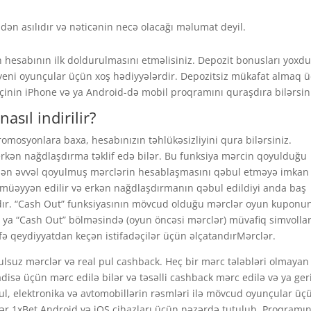
dən asılıdır və nəticənin necə olacağı məlumat deyil.
hesabının ilk doldurulmasını etməlisiniz. Depozit bonusları yoxdu
n yeni oyunçular üçün xoş hədiyyələrdir. Depozitsiz mükafat almaq 
çinin iPhone və ya Android-də mobil proqramını quraşdıra bilərsin
sıl indirilir?
promosyonlara baxa, hesabınızın təhlükəsizliyini qura bilərsiniz.
erkən nağdlaşdırma təklif edə bilər. Bu funksiya mərcin qoyulduğu
dən əvvəl qoyulmuş mərclərin hesablaşmasını qəbul etməyə imkan
 müəyyən edilir və erkən nağdlaşdırmanın qəbul edildiyi anda baş
lıdır. “Cash Out” funksiyasının mövcud olduğu mərclər oyun kupon
ya “Cash Out” bölməsində (oyun öncəsi mərclər) müvafiq simvollar
dəfə qeydiyyatdan keçən istifadəçilər üçün əlçatandırMərclər.
ulsuz mərclər və real pul cashback. Heç bir mərc tələbləri olmayan
isə üçün mərc edilə bilər və təsəlli cashback mərc edilə və ya ger
pul, elektronika və avtomobillərin rəsmləri ilə mövcud oyunçular üç
ər 1xBet Android və iOS cihazları üçün nəzərdə tutulub. Proqramı