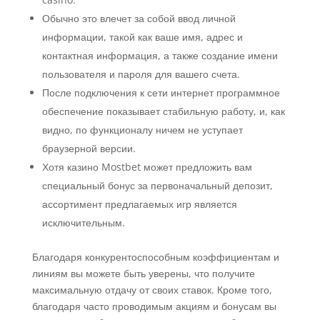
Обычно это влечет за собой ввод личной
информации, такой как ваше имя, адрес и
контактная информация, а также создание имени
пользователя и пароля для вашего счета.
После подключения к сети интернет программное
обеспечение показывает стабильную работу, и, как
видно, по функционалу ничем не уступает
браузерной версии.
Хотя казино Mostbet может предложить вам
специальный бонус за первоначальный депозит,
ассортимент предлагаемых игр является
исключительным.
Благодаря конкурентоспособным коэффициентам и
линиям вы можете быть уверены, что получите
максимальную отдачу от своих ставок. Кроме того,
благодаря часто проводимым акциям и бонусам вы