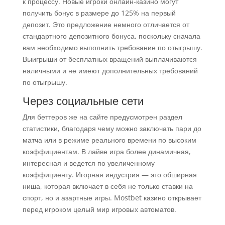
к процессу. Новые игроки онлайн-казино могут
получить бонус в размере до 125% на первый
депозит. Это предложение немного отличается от
стандартного депозитного бонуса, поскольку сначала
вам необходимо выполнить требование по отыгрышу.
Выигрыши от бесплатных вращений выплачиваются
наличными и не имеют дополнительных требований
по отыгрышу.
Через социальные сети
Для беттеров же на сайте предусмотрен раздел
статистики, благодаря чему можно заключать пари до
матча или в режиме реального времени по высоким
коэффициентам. В лайве игра более динамичная,
интересная и ведется по увеличенному
коэффициенту. Игорная индустрия — это обширная
ниша, которая включает в себя не только ставки на
спорт, но и азартные игры. Mostbet казино открывает
перед игроком целый мир игровых автоматов.