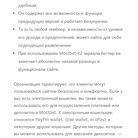
удобным.
Он содержит все возможности и функции
предыдущих версий и работает безупречно.
То есть любой гемблер, в независимости от уровня
его дохода и предпочтений, может найти для себя
подходящее развлечение.
При использовании Mostbet KZ зеркала беттер не
замечает абсолютно никакой разницы в
функционале сайте.
Организация гарантирует, что клиенты могут
пользоваться сайтом безопасно и комфортно. Если у
вас есть электронный кошелек, вы также можете
использовать его для осуществления платежей или
депозитов в Mostbet. К электронным кошелькам
относятся PayTm wallet, Qiwi wallet, ecoPayz и
некоторые другие кошельки. Другие методы, которые
вы можете использовать для внесения депозитов, —