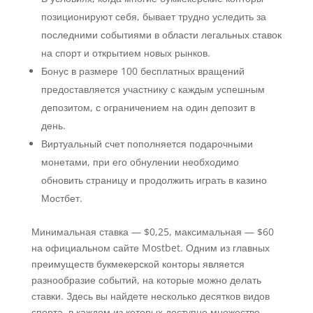
позиционируют себя, бывает трудно уследить за
последними событиями в области легальных ставок
на спорт и открытием новых рынков.
Бонус в размере 100 бесплатных вращений
предоставляется участнику с каждым успешным
депозитом, с ограничением на один депозит в
день.
Виртуальный счет пополняется подарочными
монетами, при его обнулении необходимо
обновить страницу и продолжить играть в казино
Мостбет.
Минимальная ставка — $0,25, максимальная — $60
на официальном сайте Mostbet. Одним из главных
преимуществ букмекерской конторы является
разнообразие событий, на которые можно делать
ставки. Здесь вы найдете несколько десятков видов
спорта, в каждом из которых доступно множество