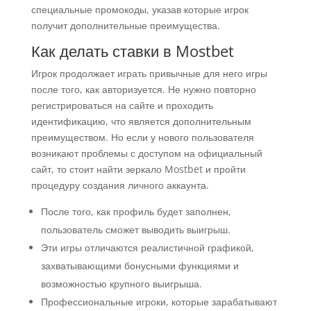
специальные промокоды, указав которые игрок
получит дополнительные преимущества.
Как делать ставки в Mostbet
Игрок продолжает играть привычные для него игры
после того, как авторизуется. Не нужно повторно
регистрироваться на сайте и проходить
идентификацию, что является дополнительным
преимуществом. Но если у нового пользователя
возникают проблемы с доступом на официальный
сайт, то стоит найти зеркало Mostbet и пройти
процедуру создания личного аккаунта.
После того, как профиль будет заполнен,
пользователь сможет выводить выигрыш.
Эти игры отличаются реалистичной графикой,
захватывающими бонусными функциями и
возможностью крупного выигрыша.
Профессиональные игроки, которые зарабатывают