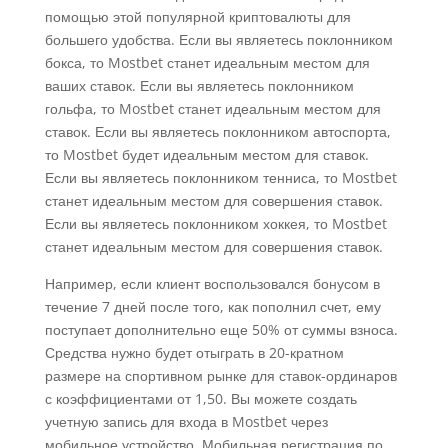
помощью этой популярной криптовалюты для
большего удобства. Если вы являетесь поклонником
бокса, то Mostbet станет идеальным местом для
ваших ставок. Если вы являетесь поклонником
гольфа, то Mostbet станет идеальным местом для
ставок. Если вы являетесь поклонником автоспорта,
то Mostbet будет идеальным местом для ставок.
Если вы являетесь поклонником тенниса, то Mostbet
станет идеальным местом для совершения ставок.
Если вы являетесь поклонником хоккея, то Mostbet
станет идеальным местом для совершения ставок.
Например, если клиент воспользовался бонусом в
течение 7 дней после того, как пополнил счет, ему
поступает дополнительно еще 50% от суммы взноса.
Средства нужно будет отыграть в 20-кратном
размере на спортивном рынке для ставок-ординаров
с коэффициентами от 1,50. Вы можете создать
учетную запись для входа в Mostbet через
мобильное устройство. Мобильная регистрация по