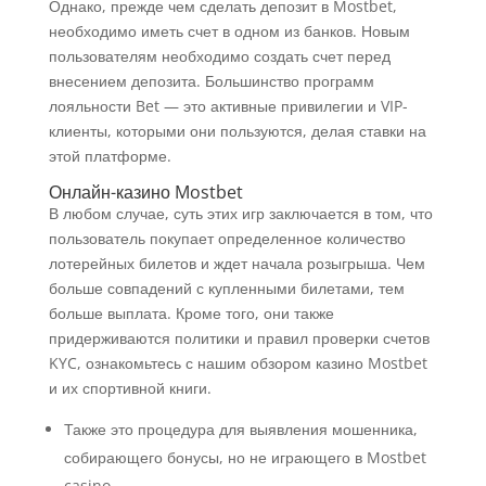
Однако, прежде чем сделать депозит в Mostbet,
необходимо иметь счет в одном из банков. Новым
пользователям необходимо создать счет перед
внесением депозита. Большинство программ
лояльности Bet — это активные привилегии и VIP-
клиенты, которыми они пользуются, делая ставки на
этой платформе.
Онлайн-казино Mostbet
В любом случае, суть этих игр заключается в том, что
пользователь покупает определенное количество
лотерейных билетов и ждет начала розыгрыша. Чем
больше совпадений с купленными билетами, тем
больше выплата. Кроме того, они также
придерживаются политики и правил проверки счетов
KYC, ознакомьтесь с нашим обзором казино Mostbet
и их спортивной книги.
Также это процедура для выявления мошенника,
собирающего бонусы, но не играющего в Mostbet
casino.