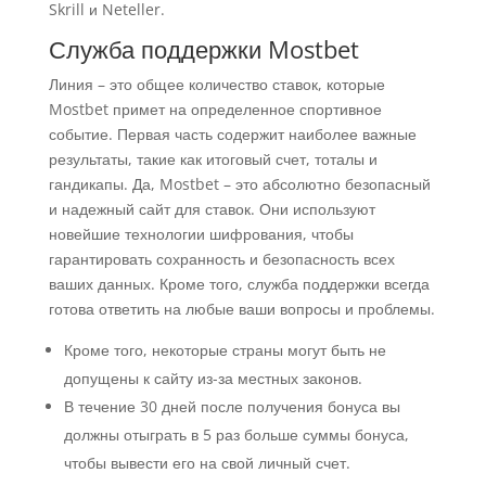
Skrill и Neteller.
Служба поддержки Mostbet
Линия – это общее количество ставок, которые
Mostbet примет на определенное спортивное
событие. Первая часть содержит наиболее важные
результаты, такие как итоговый счет, тоталы и
гандикапы. Да, Mostbet – это абсолютно безопасный
и надежный сайт для ставок. Они используют
новейшие технологии шифрования, чтобы
гарантировать сохранность и безопасность всех
ваших данных. Кроме того, служба поддержки всегда
готова ответить на любые ваши вопросы и проблемы.
Кроме того, некоторые страны могут быть не
допущены к сайту из-за местных законов.
В течение 30 дней после получения бонуса вы
должны отыграть в 5 раз больше суммы бонуса,
чтобы вывести его на свой личный счет.