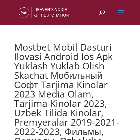
Mostbet Mobil Dasturi
Ilovasi Android Ios Apk
Yuklash Yuklab Olish
Skachat Мобильный
Софт Tarjima Kinolar
2023 Media Olam,
Tarjima Kinolar 2023,
Uzbek Tilida Kinolar,
Premyeralar 2019-2021-
2022-2023, Фильмы,