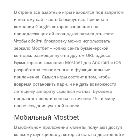
В стране все азартные игры находятся под запретом
и поэтому сайт часто блокируется. Причина в
компании Google, которая запрещает на
принадлежащих ей площадках размещать софт.
Чтобы обойти блокировку можно использовать
зеркало Мостбет – копию сайта букмекерской
конторы, размещенную на другом URL-адресе.
Букмекерская компания Mostbet для Android и iOS
разработала современные и функциональные
приложения. Смысл игры состоит в том, чтобы
вовремя остановить пари, и не дать возможности
летящему аппарату скрыться из глаз. Букмекер
предлагает внести депозит в течение 15-ти минут
после создания учетной записи.
Мобильный Mostbet
В мобильном приложении клиенты получают доступ
ко всему функционалу, который есть на десктопной и