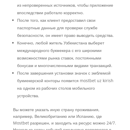
из непроверенных источников, чтобы приложение
впоследствии работало корректно.
После того, как клиент предоставил свои
паспортные данные для проверки службе
безопасности, он имеет право выводить средства.
Конечно, любой житель Узбекистана выберет
международного букмекера с его широкими
возможностями рынка ставок, постоянными
бонусам и многочисленными видами транзакций.
После завершения установки значок с эмблемой
букмекерской конторы появится mostbet uz kirish
на одном из рабочих столов мобильного
устройства.
Вы можете указать иную страну проживания,
например, Великобританию или Испанию, где
Mostbet разрешен, и заходить на ресурс можно 24/7.
Несколько сотен событий ежедневно появляются в