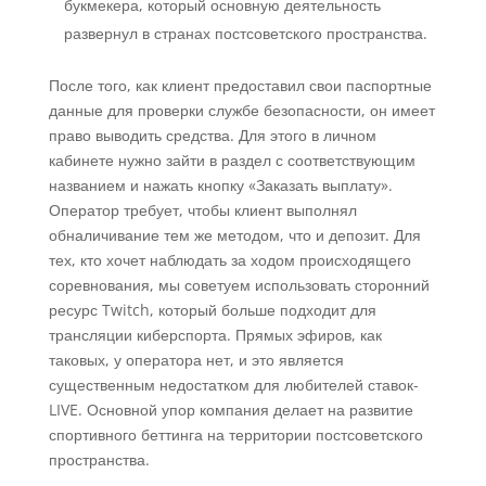
букмекера, который основную деятельность
развернул в странах постсоветского пространства.
После того, как клиент предоставил свои паспортные
данные для проверки службе безопасности, он имеет
право выводить средства. Для этого в личном
кабинете нужно зайти в раздел с соответствующим
названием и нажать кнопку «Заказать выплату».
Оператор требует, чтобы клиент выполнял
обналичивание тем же методом, что и депозит. Для
тех, кто хочет наблюдать за ходом происходящего
соревнования, мы советуем использовать сторонний
ресурс Twitch, который больше подходит для
трансляции киберспорта. Прямых эфиров, как
таковых, у оператора нет, и это является
существенным недостатком для любителей ставок-
LIVE. Основной упор компания делает на развитие
спортивного беттинга на территории постсоветского
пространства.