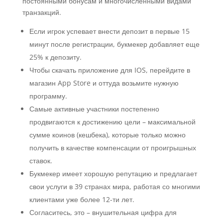
постоянными бонусам и многочисленными видами
транзакций.
Если игрок успевает внести депозит в первые 15
минут после регистрации, букмекер добавляет еще
25% к депозиту.
Чтобы скачать приложение для IOS, перейдите в
магазин App Store и оттуда возьмите нужную
программу.
Самые активные участники постепенно
продвигаются к достижению цели – максимальной
сумме коинов (кешбека), которые только можно
получить в качестве компенсации от проигрышных
ставок.
Букмекер имеет хорошую репутацию и предлагает
свои услуги в 39 странах мира, работая со многими
клиентами уже более 12-ти лет.
Согласитесь, это – внушительная цифра для