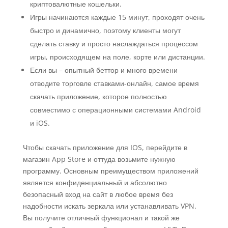
криптовалютные кошельки.
Игры начинаются каждые 15 минут, проходят очень
быстро и динамично, поэтому клиенты могут
сделать ставку и просто наслаждаться процессом
игры, происходящем на поле, корте или дистанции.
Если вы – опытный беттор и много времени
отводите торговле ставками-онлайн, самое время
скачать приложение, которое полностью
совместимо с операционными системами Android
и iOS.
Чтобы скачать приложение для IOS, перейдите в
магазин App Store и оттуда возьмите нужную
программу. Основным преимуществом приложений
является конфиденциальный и абсолютно
безопасный вход на сайт в любое время без
надобности искать зеркала или устанавливать VPN.
Вы получите отличный функционал и такой же