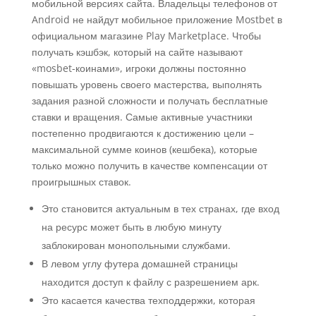
мобильной версиях сайта. Владельцы телефонов от
Android не найдут мобильное приложение Mostbet в
официальном магазине Play Marketplace. Чтобы
получать кэшбэк, который на сайте называют
«mosbet-коинами», игроки должны постоянно
повышать уровень своего мастерства, выполнять
задания разной сложности и получать бесплатные
ставки и вращения. Самые активные участники
постепенно продвигаются к достижению цели –
максимальной сумме коинов (кешбека), которые
только можно получить в качестве компенсации от
проигрышных ставок.
Это становится актуальным в тех странах, где вход
на ресурс может быть в любую минуту
заблокирован монопольными службами.
В левом углу футера домашней страницы
находится доступ к файлу с разрешением арк.
Это касается качества техподдержки, которая