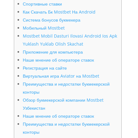
Спортивные ставки
Как Скачать Бк Mostbet На Android
Система бонусов букмекера
Мобильный Mostbet
Mostbet Mobil Dasturi Ilovasi Android Ios Apk
Yuklash Yuklab Olish Skachat
Приложение для компьютера
Наше мнение об операторе ставок
Регистрация на сайте
Виртуальная игра Aviator на Mostbet
Преимущества и недостатки букмекерской
конторы
Обзор букмекерской компании Mostbet
Узбекистан
Наше мнение об операторе ставок
Преимущества и недостатки букмекерской
конторы