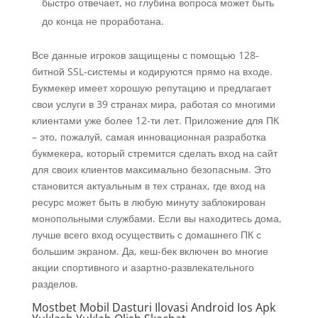
быстро отвечает, но глубина вопроса может быть
до конца не проработана.
Все данные игроков защищены с помощью 128-
битной SSL-системы и кодируются прямо на входе.
Букмекер имеет хорошую репутацию и предлагает
свои услуги в 39 странах мира, работая со многими
клиентами уже более 12-ти лет. Приложение для ПК
– это, пожалуй, самая инновационная разработка
букмекера, который стремится сделать вход на сайт
для своих клиентов максимально безопасным. Это
становится актуальным в тех странах, где вход на
ресурс может быть в любую минуту заблокирован
монопольными службами. Если вы находитесь дома,
лучше всего вход осуществить с домашнего ПК с
большим экраном. Да, кеш-бек включен во многие
акции спортивного и азартно-развлекательного
разделов.
Mostbet Mobil Dasturi Ilovasi Android Ios Apk