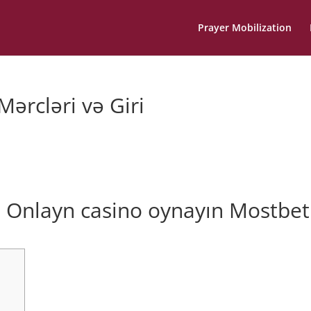
Prayer Mobilization
ərcləri və Giri
 Onlayn casino oynayın Mostbet