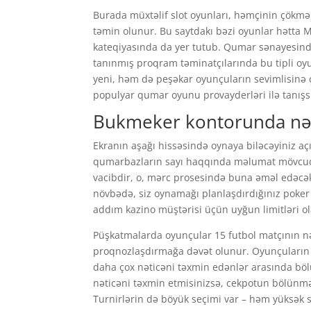
Burada müxtəlif slot oyunları, həmçinin çökmə
təmin olunur. Bu saytdakı bəzi oyunlar hətta
kateqiyasında da yer tutub. Qumar sənayesind
tanınmış proqram təminatçılarında bu tipli oy
yeni, həm də peşəkar oyunçuların sevimlisinə çe
populyar qumar oyunu provayderləri ilə tanışs
Bukmeker kontorunda nə
Ekranın aşağı hissəsində oynaya biləcəyiniz açı
qumarbazların sayı haqqında məlumat mövcu
vacibdir, o, mərc prosesində buna əməl edəcək,
növbədə, siz oynamağı planlaşdırdığınız poker ç
addım kazino müştərisi üçün uyğun limitləri 
Püşkatmalarda oyunçular 15 futbol matçının nə
proqnozlaşdırmağa dəvət olunur. Oyunçuların m
daha çox nəticəni təxmin edənlər arasında böl
nəticəni təxmin etmisinizsə, cekpotun bölünməs
Turnirlərin də böyük seçimi var – həm yüksək s