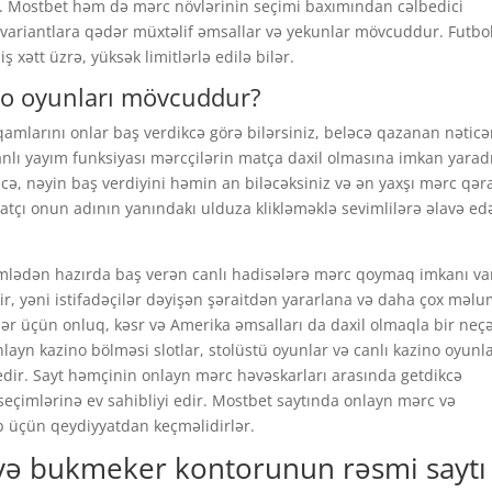
 s. Mostbet həm də mərc növlərinin seçimi baxımından cəlbedici
 variantlara qədər müxtəlif əmsallar və yekunlar mövcuddur. Futbol, 
 xətt üzrə, yüksək limitlərlə edilə bilər.
no oyunları mövcuddur?
qamlarını onlar baş verdikcə görə bilərsiniz, beləcə qazanan nəticə
nlı yayım funksiyası mərcçilərin matça daxil olmasına imkan yaradı
eləcə, nəyin baş verdiyini həmin an biləcəksiniz və ən yaxşı mərc qər
matçı onun adının yanındakı ulduza klikləməklə sevimlilərə əlavə ed
 cümlədən hazırda baş verən canlı hadisələrə mərc qoymaq imkanı va
ir, yəni istifadəçilər dəyişən şəraitdən yararlana və daha çox məlu
lər üçün onluq, kəsr və Amerika əmsalları da daxil olmaqla bir neç
nlayn kazino bölməsi slotlar, stolüstü oyunlar və canlı kazino oyunla
 edir. Sayt həmçinin onlayn mərc həvəskarları arasında getdikcə
eçimlərinə ev sahibliyi edir. Mostbet saytında onlayn mərc və
b üçün qeydiyyatdan keçməlidirlər.
və bukmeker kontorunun rəsmi saytı