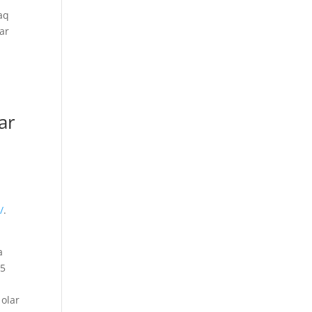
aq
ar
ar
/
.
a
15
 olar