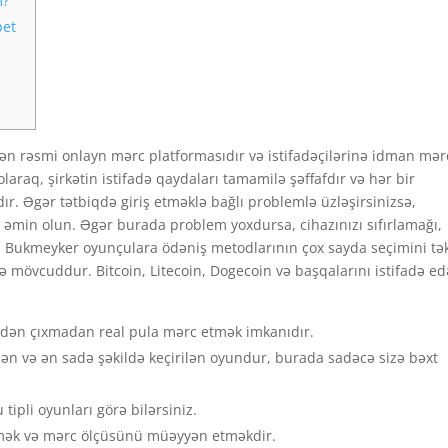
m?
bet
ərən rəsmi onlayn mərc platformasıdır və istifadəçilərinə idman mər
olaraq, şirkətin istifadə qaydaları tamamilə şəffafdır və hər bir
ır. Əgər tətbiqdə giriş etməklə bağlı problemlə üzləşirsinizsə,
a əmin olun. Əgər burada problem yoxdursa, cihazınızı sıfırlamağı,
n. Bukmeyker oyunçulara ödəniş metodlarının çox sayda seçimini tək
ə mövcuddur. Bitcoin, Litecoin, Dogecoin və başqalarını istifadə ed
ə evdən çıxmadan real pula mərc etmək imkanıdır.
n və ən sadə şəkildə keçirilən oyundur, burada sadəcə sizə bəxt
ipli oyunları görə bilərsiniz.
tmək və mərc ölçüsünü müəyyən etməkdir.