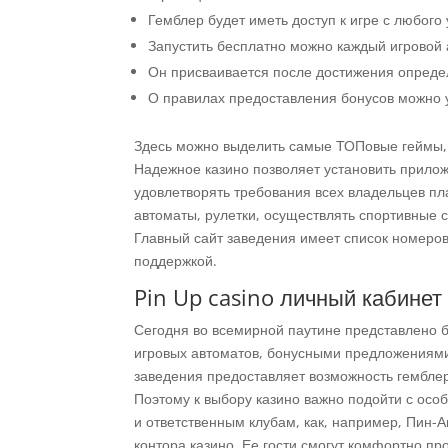
Гемблер будет иметь доступ к игре с любого
Запустить бесплатно можно каждый игровой а
Он присваивается после достижения опреде
О правилах предоставления бонусов можно 
Здесь можно выделить самые ТОПовые геймы, 
Надежное казино позволяет установить прилож
удовлетворять требования всех владельцев пл
автоматы, рулетки, осуществлять спортивные с
Главный сайт заведения имеет список номеров 
поддержкой.
Pin Up casino личный кабинет
Сегодня во всемирной паутине представлено 
игровых автоматов, бонусными предложениями
заведения предоставляет возможность гемблер
Поэтому к выбору казино важно подойти с осо
и ответственным клубам, как, например, Пин-
контора казино. Ее гости смогут комфортно пр