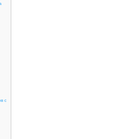
а
ов с