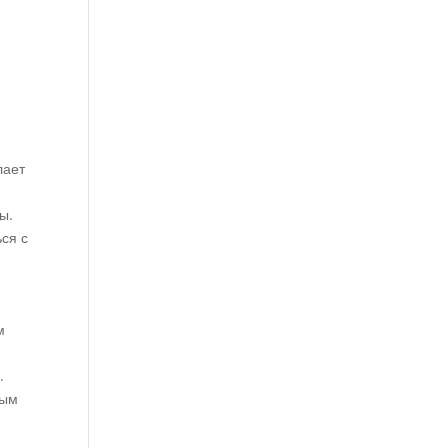
лает
ы.
ся с
м
.
ным