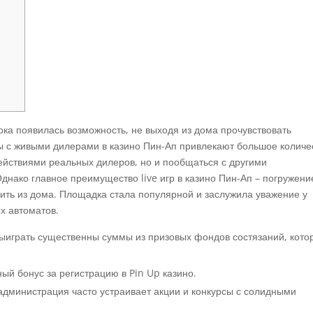
ока появилась возможность, не выходя из дома прочувствовать
ы с живыми дилерами в казино Пин-Ап привлекают большое количе
ействиями реальных дилеров, но и пообщаться с другими
днако главное преимущество live игр в казино Пин-Ап – погружени
дить из дома. Площадка стала популярной и заслужила уважение у
ых автоматов.
 выиграть существенны суммы из призовых фондов состязаний, кото
ый бонус за регистрацию в Pin Up казино.
администрация часто устраивает акции и конкурсы с солидными