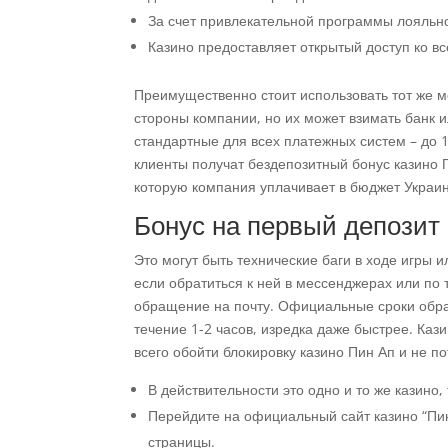
За счет привлекательной программы лояльно
Казино предоставляет открытый доступ ко в
Преимущественно стоит использовать тот же ме
стороны компании, но их может взимать банк 
стандартные для всех платежных систем – до 1
клиенты получат бездепозитный бонус казино 
которую компания уплачивает в бюджет Украи
Бонус на первый депозит
Это могут быть технические баги в ходе игры 
если обратиться к ней в мессенджерах или п
обращение на почту. Официальные сроки обраб
течение 1-2 часов, изредка даже быстрее. Ка
всего обойти блокировку казино Пин Ап и не п
В действительности это одно и то же казино
Перейдите на официальный сайт казино “Пин
страницы.