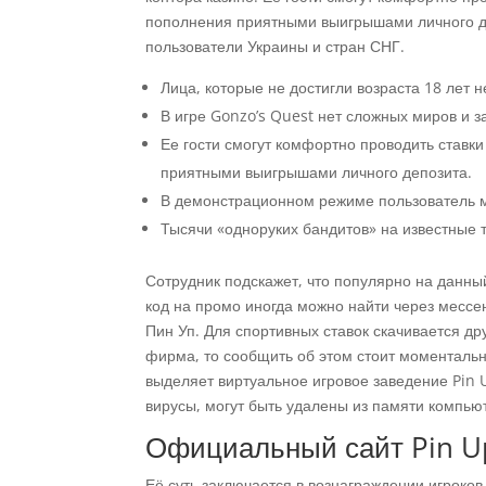
пополнения приятными выигрышами личного де
пользователи Украины и стран СНГ.
Лица, которые не достигли возраста 18 лет н
В игре Gonzo’s Quest нет сложных миров и 
Ее гости смогут комфортно проводить ставк
приятными выигрышами личного депозита.
В демонстрационном режиме пользователь мо
Тысячи «одноруких бандитов» на известные
Сотрудник подскажет, что популярно на данны
код на промо иногда можно найти через мессе
Пин Уп. Для спортивных ставок скачивается д
фирма, то сообщить об этом стоит моментальн
выделяет виртуальное игровое заведение Pin
вирусы, могут быть удалены из памяти компью
Официальный сайт Pin U
Её суть заключается в вознаграждении игроков