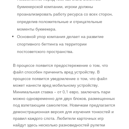
букмекерской компании, игроки должны
проанализировать работу ресурса со всех сторон,
определив положительные и отрицательные
моменты букмекера.
Основной упор компания делает на развитие
спортивного беттинга на территории
постсоветского пространства.
В процессе появится предостережение о том, что
файл способен причинить вред устройству. В
процессе появится уведомление о том, что файл
может нанести вред мобильному устройству.
Минимальная ставка – от 0,1 евро, заключать пари
можно одновременно для двух блоков, размещенных
под взлетающим самолетом. Новичкам предлагается
демонстрационная версия для изучения тонкостей и
правил каждого слота. Любители карточных игр
найдут здесь несколько разновидностей рулетки