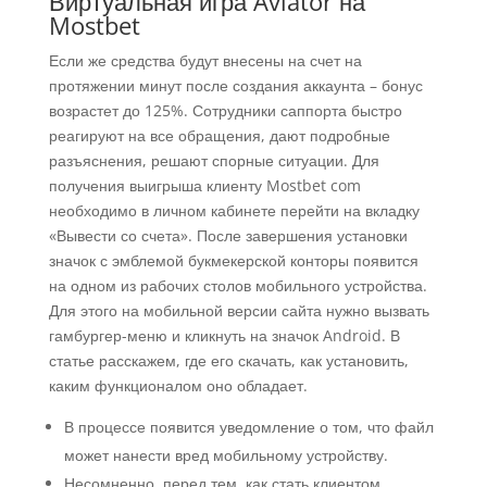
Виртуальная игра Aviator на
Mostbet
Если же средства будут внесены на счет на
протяжении минут после создания аккаунта – бонус
возрастет до 125%. Сотрудники саппорта быстро
реагируют на все обращения, дают подробные
разъяснения, решают спорные ситуации. Для
получения выигрыша клиенту Mostbet com
необходимо в личном кабинете перейти на вкладку
«Вывести со счета». После завершения установки
значок с эмблемой букмекерской конторы появится
на одном из рабочих столов мобильного устройства.
Для этого на мобильной версии сайта нужно вызвать
гамбургер-меню и кликнуть на значок Android. В
статье расскажем, где его скачать, как установить,
каким функционалом оно обладает.
В процессе появится уведомление о том, что файл
может нанести вред мобильному устройству.
Несомненно, перед тем, как стать клиентом