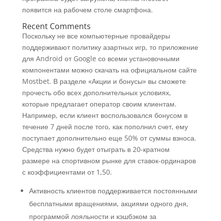
появится на рабочем столе смартфона.
Recent Comments
Поскольку не все компьютерные провайдеры
поддерживают политику азартных игр, то приложение
для Android от Google со всеми установочными
компонентами можно скачать на официальном сайте
Mostbet. В разделе «Акции и бонусы» вы сможете
прочесть обо всех дополнительных условиях,
которые предлагает оператор своим клиентам.
Например, если клиент воспользовался бонусом в
течение 7 дней после того, как пополнил счет, ему
поступает дополнительно еще 50% от суммы взноса.
Средства нужно будет отыграть в 20-кратном
размере на спортивном рынке для ставок-ординаров
с коэффициентами от 1,50.
Активность клиентов поддерживается постоянными
бесплатными вращениями, акциями одного дня,
программой лояльности и кэшбэком за