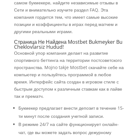
самом букмекере, найдите независимые отзывы в
Сети и внимательно изучите раздел FAQ. Эта
компания гордится тем, что имеет самые высокие
позиции и коэффициенты в играх перед матчем и
другими реальными играми.
Страница Не Найдена Mostbet Bukmeyker Bu
Cheklovlarsiz Hudud!
Основной упор компания делает на развитие
спортивного беттинга на территории постсоветского
пространства. Mojno takje Mostbet скачайте себе на
компьютер и пользуйтесь программой в любое
время. Интерфейс сайта создан в игровом стиле с
быстрым доступом к различным ставкам как в лайве
так и прематч.
Букмекер предлагает внести депозит в течение 15-
ти минут после создания учетной записи.
В режиме 24/7 на сайте функционирует онлайн-
чат, где вы можете задать вопрос дежурному