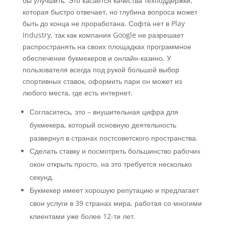
бы улучшить. Это касается качества техподдержки,
которая быстро отвечает, но глубина вопроса может
быть до конца не проработана. Софта нет в Play
Industry, так как компания Google не разрешает
распространять на своих площадках программное
обеспечение букмекеров и онлайн-казино. У
пользователя всегда под рукой большой выбор
спортивных ставок, оформить пари он может из
любого места, где есть интернет.
Согласитесь, это – внушительная цифра для
букмекера, который основную деятельность
развернул в странах постсоветского пространства.
Сделать ставку и посмотреть большинство рабочих
окон открыть просто, на это требуется несколько
секунд.
Букмекер имеет хорошую репутацию и предлагает
свои услуги в 39 странах мира, работая со многими
клиентами уже более 12-ти лет.