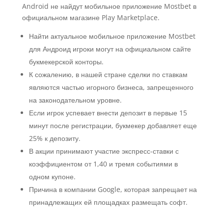
Android не найдут мобильное приложение Mostbet в
официальном магазине Play Marketplace.
Найти актуальное мобильное приложение Mostbet
для Андроид игроки могут на официальном сайте
букмекерской конторы.
К сожалению, в нашей стране сделки по ставкам
являются частью игорного бизнеса, запрещенного
на законодательном уровне.
Если игрок успевает внести депозит в первые 15
минут после регистрации, букмекер добавляет еще
25% к депозиту.
В акции принимают участие экспресс-ставки с
коэффициентом от 1,40 и тремя событиями в
одном купоне.
Причина в компании Google, которая запрещает на
принадлежащих ей площадках размещать софт.