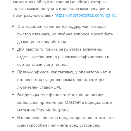
максимальной сумме коинов (кешбека), которые
только можно получить в качестве компенсации от
проигрышных ставок
https://mostbetsitez.com/login/
.
Это касается качества техподдержки, которая
быстро отвечает, но глубина вопроса может быть
до конца не проработана.
Для быстрого поиска результатов включены
отдельные записи, а рынок классифицирован в
соответствии с его типом.
Прямых эфиров, как таковых, у оператора нет, и
это является существенным недостатком для
любителей ставок-LIVE.
Владельцы телефонов от Android не найдут
мобильное приложение Mostbet в официальном
магазине Play Marketplace.
В процессе появится предостережение о том, что
файл способен причинить вред устройству.