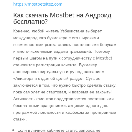
https://mostbetsitez.com
.
Как скачать Mostbet на Андроид
бесплатно?
Конечно, любой житель Узбекистана выберет
международного букмекера с его широкими
возможностями рынка ставок, постоянными бонусам
и многочисленными видами транзакций. Поэтому
первым шагом на пути к сотрудничеству с Mostbet
становится регистрация клиента. Букмекер
анонсировал виртуальную игру под названием
«Авиатор» и отдал ей целый раздел. Суть ее
заключается в том, что нужно быстро сделать ставку,
пока самолёт не стартовал, и вовремя ее закрыть!
Активность клиентов поддерживается постоянными
бесплатными вращениями, акциями одного дня,
программой лояльности и кэшбэком за проигранные
ставки.
Если в личном кабинете статус запроса не