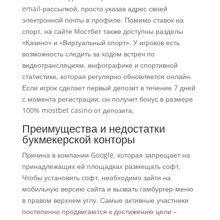
email-рассылкой, просто указав адрес своей
электронной почты в профиле. Помимо ставок на
спорт, на сайте Мостбет также доступны разделы
«Казино» и «Виртуальный спорт». У игроков есть
возможность следить за ходом встреч по
видеотрансляциям, инфографике и спортивной
статистике, которая регулярно обновляется онлайн.
Если игрок сделает первый депозит в течение 7 дней
с момента регистрации, он получит бонус в размере
100% mostbet casino от депозита.
Преимущества и недостатки
букмекерской конторы
Причина в компании Google, которая запрещает на
принадлежащих ей площадках размещать софт.
Чтобы установить софт, необходимо зайти на
мобильную версию сайта и вызвать гамбургер-меню
в правом верхнем углу. Самые активные участники
постепенно продвигаются к достижению цели –