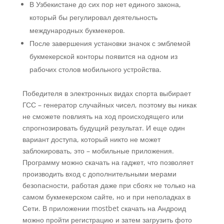
В Узбекистане до сих пор нет единого закона,
который бы регулировал деятельность
международных букмекеров.
После завершения установки значок с эмблемой
букмекерской конторы появится на одном из
рабочих столов мобильного устройства.
Победителя в электронных видах спорта выбирает
ГСС – генератор случайных чисел, поэтому вы никак
не сможете повлиять на ход происходящего или
спрогнозировать будущий результат. И еще один
вариант доступа, который никто не может
заблокировать, это – мобильные приложения.
Программу можно скачать на гаджет, что позволяет
производить вход с дополнительными мерами
безопасности, работая даже при сбоях не только на
самом букмекерском сайте, но и при неполадках в
Сети. В приложении mostbet скачать на Андроид
можно пройти регистрацию и затем загрузить фото