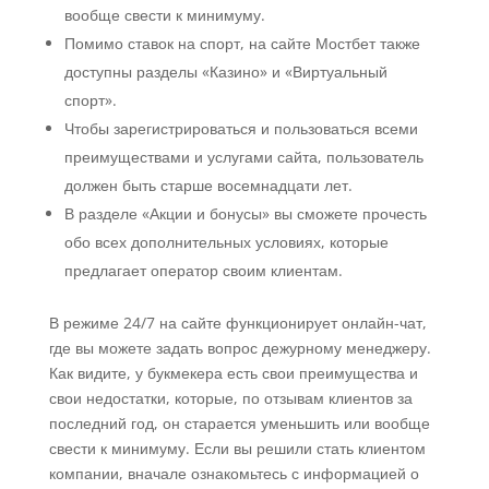
вообще свести к минимуму.
Помимо ставок на спорт, на сайте Мостбет также
доступны разделы «Казино» и «Виртуальный
спорт».
Чтобы зарегистрироваться и пользоваться всеми
преимуществами и услугами сайта, пользователь
должен быть старше восемнадцати лет.
В разделе «Акции и бонусы» вы сможете прочесть
обо всех дополнительных условиях, которые
предлагает оператор своим клиентам.
В режиме 24/7 на сайте функционирует онлайн-чат,
где вы можете задать вопрос дежурному менеджеру.
Как видите, у букмекера есть свои преимущества и
свои недостатки, которые, по отзывам клиентов за
последний год, он старается уменьшить или вообще
свести к минимуму. Если вы решили стать клиентом
компании, вначале ознакомьтесь с информацией о