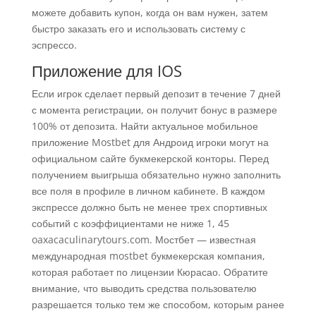
можете добавить купон, когда он вам нужен, затем
быстро заказать его и использовать систему с
эспрессо.
Приложение для IOS
Если игрок сделает первый депозит в течение 7 дней
с момента регистрации, он получит бонус в размере
100% от депозита. Найти актуальное мобильное
приложение Mostbet для Андроид игроки могут на
официальном сайте букмекерской конторы. Перед
получением выигрыша обязательно нужно заполнить
все поля в профиле в личном кабинете. В каждом
экспрессе должно быть не менее трех спортивных
событий с коэффициентами не ниже 1, 45
oaxacaculinarytours.com. Мостбет — известная
международная mostbet букмекерская компания,
которая работает по лицензии Кюрасао. Обратите
внимание, что выводить средства пользователю
разрешается только тем же способом, которым ранее