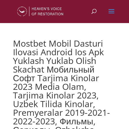
Mostbet Mobil Dasturi
Ilovasi Android Ios Apk
Yuklash Yuklab Olish
Skachat Мобильный
Софт Tarjima Kinolar
2023 Media Olam,
Tarjima Kinolar 2023,
Uzbek Tilida Kinolar,
Premyeralar 2019-2021-
2022-2023, Фильмы,