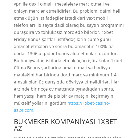
vpn ilə daxil olmalı, məsələlərə mərc etməli və
onlayn mərclər etməlidirlər. Bu problemi daimi həll
etmək üçün istifadəçilər istədikləri vaxt mobil
telefonları ilə sayta daxil olaraq bu saytın proqramını
quraşdıra və təhlükəsiz mərc edə bilərlər. 1xbet
Friday Bonus şərtləri istifadəçilərin cümə günü
əmanət etmələri və sonra bu əmanətin 100%-nə
qədər 130€-a qədər bonus əldə etmələri üçündür.
Bu hədiyyədən istifadə etmək üçün iştirakçılar 1xbet
Cümə Bonus şərtlərinə əməl etməli və hədiyyə
məbləğini hər birində dörd mərc və minimum 1,4
əmsalı olan üç qarışıqda dövriyyə etməlidirlər. İllər
ərzində bir neçə ev matçında oynadıqdan sonra,
həm yaxşı, həm də pis bir ev matçını keçirməyin
müxtəlif yollarını gördüm
https://1xbet-casino-
az24.com
.
BUKMEKER KOMPANİYASI 1XBET
AZ