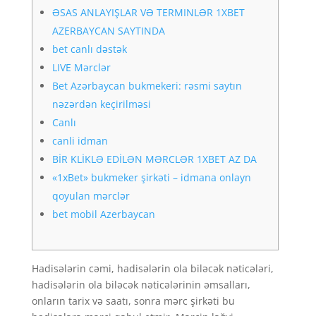
ƏSAS ANLAYIŞLAR VƏ TERMINLƏR 1XBET
AZERBAYCAN SAYTINDA
bet canlı dəstək
LIVE Mərclər
Bet Azərbaycan bukmekeri: rəsmi saytın
nəzərdən keçirilməsi
Canlı
canli idman
BİR KLİKLƏ EDİLƏN MƏRCLƏR 1XBET AZ DA
«1xBet» bukmeker şirkəti – idmana onlayn
qoyulan mərclər
bet mobil Azerbaycan
Hadisələrin cəmi, hadisələrin ola biləcək nəticələri,
hadisələrin ola biləcək nəticələrinin əmsalları,
onların tarix və saatı, sonra mərc şirkəti bu