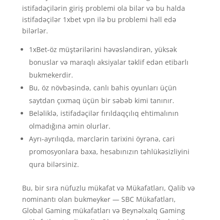
istifadəçilərin giriş problemi ola bilər və bu halda
istifadəçilər 1xbet vpn ilə bu problemi həll edə
bilərlər.
1xBet-öz müştərilərini həvəsləndirən, yüksək
bonuslar və maraqlı aksiyalar təklif edən etibarlı
bukmekerdir.
Bu, öz növbəsində, canlı bahis oyunları üçün
saytdan çıxmaq üçün bir səbəb kimi tanınır.
Beləliklə, istifadəçilər fırıldaqçılıq ehtimalının
olmadığına əmin olurlar.
Ayrı-ayrılıqda, mərclərin tarixini öyrənə, cari
promosyonlara baxa, hesabınızın təhlükəsizliyini
qura bilərsiniz.
Bu, bir sıra nüfuzlu mükafat və Mükafatları, Qalib və
nominantı olan bukmеykеr — SBC Mükafatları,
Global Gaming mükafatları və Beynəlxalq Gaming