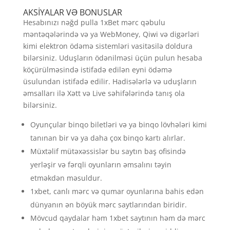
AKSİYALAR VƏ BONUSLAR
Hesabınızı nəğd pulla 1xBet mərc qəbulu
məntəqələrində və ya WebMoney, Qiwi və digərləri
kimi elektron ödəmə sistemləri vasitəsilə doldura
bilərsiniz. Uduşların ödənilməsi üçün pulun hesaba
köçürülməsində istifadə edilən eyni ödəmə
üsulundan istifadə edilir. Hadisələrlə və uduşların
əmsalları ilə Xətt və Live səhifələrində tanış ola
bilərsiniz.
Oyunçular binqo biletləri və ya binqo lövhələri kimi
tanınan bir və ya daha çox binqo kartı alırlar.
Müxtəlif mütəxəssislər bu saytın baş ofisində
yerləşir və fərqli oyunların əmsalını təyin
etməkdən məsuldur.
1xbet, canlı mərc və qumar oyunlarına bahis edən
dünyanın ən böyük mərc saytlarından biridir.
Mövcud qaydalar həm 1xbet saytının həm də mərc