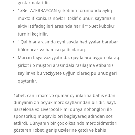
göstərmələridir.
1xBet AZERBAYCAN şirkətinin forumunda aylıq
müxtəlif konkurs növləri təklif olunur, saytımızın
aktiv istifadəçiləri arasında hər il “1xBet kuboku”
turniri keçirilir.
” Qaliblər arasında eyni sayda hədiyyələr bərabər
bölünəcək və hamısı qalib olacaq.
Mərcin ləğvi vəziyyətində, qaydalara uyğun olaraq,
şirkət ilə müştəri arasındakı razılaşma etibarsız
sayılır və bu vəziyyətə uyğun olaraq pulunuz geri
qaytarılır.
1xbet, canlı mərc və qumar oyunlarına bahis edən
dünyanın ən böyük mərc saytlarından biridir. Sayt,
Barselona və Liverpool kimi dünya nəhəngləri ilə
sponsorluq müqavilələri bağlayaraq adından söz
etdirdi. Dünyanın bir çox ölkəsində mərc xidmətləri
göstərən 1xbet, geniş üzvlərinə çatdı və bahis