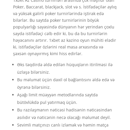
1xbet Az Casino turnirləri arasında çox məşhur olan
Poker, Baccarat, blackjack, slot və s. İstifadəçilər aylıq
və yüksək gəlirli poker turnirlərində iştirak edə
bilərlər. Bu saytda poker turnirlərinin böyük
populyarlığı sayəsində dünyanın hər yerindən çoxlu
sayda istifadəçi cəlb edir ki, bu da bu turnirlərin
həyəcanını artırır. 1xbet az kazino oyun mühiti elədir
ki, istifadəçilər özlərini real masa arxasında və
şəxsən oynayırmış kimi hiss edirlər.
Əks təqdirdə əldə edilən hüquqların itirilməsi ilə
üzləşə bilərsiniz.
Bu məlumat üçün daxil ol bağlantısını əldə edə və
öyrənə bilərsiniz.
Aşağı limit müəyyən metodlarında saytda
bütövlükdə pul yatırmaq üçün.
Bu razılaşmanın nəticəsi hadisənin nəticəsindən
asılıdır və nəticənin necə olacağı məlumat deyil.
Sevimli matçınızı canlı izləmək və həmin matça