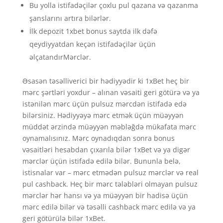
Bu yolla istifadəçilər çoxlu pul qazana və qazanma
şanslarını artıra bilərlər.
İlk depozit 1xbet bonus saytda ilk dəfə
qeydiyyatdan keçən istifadəçilər üçün
əlçatandırMərclər.
Əsasən təsəlliverici bir hədiyyədir ki 1xBet heç bir
mərc şərtləri yoxdur – alınan vəsaiti geri götürə və ya
istənilən mərc üçün pulsuz mərcdən istifadə edə
bilərsiniz. Hədiyyəyə mərc etmək üçün müəyyən
müddət ərzində müəyyən məbləğdə mükafata mərc
oynamalısınız. Mərc oynadıqdan sonra bonus
vəsaitləri hesabdan çıxarıla bilər 1xBet və ya digər
mərclər üçün istifadə edilə bilər. Bununla belə,
istisnalar var – mərc etmədən pulsuz mərclər və real
pul cashback. Heç bir mərc tələbləri olmayan pulsuz
mərclər hər hansı və ya müəyyən bir hadisə üçün
mərc edilə bilər və təsəlli cashback mərc edilə və ya
geri götürülə bilər 1xBet.