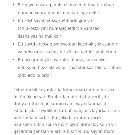
Bir qayda olaraq, pulsuz mərcin bitmə tarixi var,
bundan sonra bonus mərcləri ləğv edilir.
Bu sayt saytın yüksək etibarlılığını və
təhlükəsizliyini nümayiş etdirən kuracao
lisenziyasına malikdir.
Bu saytda necə qeydiyyatdan keçmək çox asandır
və pulsuzdur və heç bir xüsusi tədbir tələb etmir.
Bu proqramı yükləyərək istifadəçilər onlayn
bahisdən həzz ala və bir çox təhlükəsizlik təcrübəsi
əldə edə bilərlər.
1xbet mobile oyunlarda futbol mərclərinin bir çox
üstünlükləri var. Bunlardan biri də bu verilişdə
dünya futbol matçlarının canlı yayımlanmasıdır.
İstifadəçilər sevdikləri futbol matçını izləyərkən canlı
bahis edə bilərlər. Bu şəkildə oyunun vacib
hadisələrindən sonra mərc oyunlarını dəyişdirə və
qazanma şanslarını artıra bilərlər. Bu saytın mərc