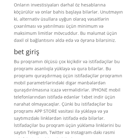
Onların investisiyaları dərhal öz hesablarına
köçürülür və onlar bahis başlaya bilərlər. Unutmayın
ki, alternativ üsullara uyğun olaraq vəsaitlərin
çıxarılması və yatırılması üçün minimum və
maksimum limitlər mövcuddur. Bu məlumat üçün
daxil ol bağlantısını əldə edə və öyrənə bilərsiniz.
bet giriş
Bu proqramın ölçüsü çox kiçikdir və istifadəçilər bu
proqramı asanlıqla yükləyə və qura bilərlər. Bu
proqramı quraşdırmaq üçün istifadəçilər proqramın
mobil parametrlərindəki digər mənbələrdən
quraşdırılmasına icazə verməlidirlər. IPHONE mobil
telefonlarından istifadə edənlər 1xbet indir üçün
narahat olmayacaqlar. Çünki bu istifadəçilər bu
proqramı APP STORE vasitəsi ilə yükləyə və ya
saytımızdakı linklərdən istifadə edə bilərlər.
İstifadəçilər bu proqram üçün yükləmə linklərini bu
saytın Telegram, Twitter və Instagram-dakı rəsmi